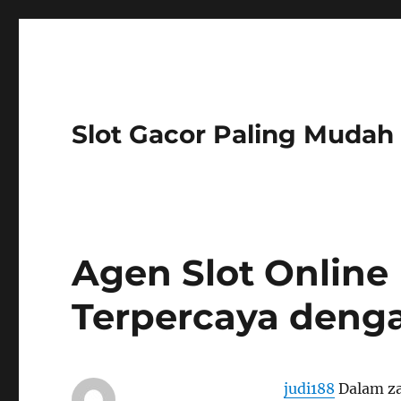
Slot Gacor Paling Mud
Agen Slot Online
Terpercaya deng
judi188
Dalam za