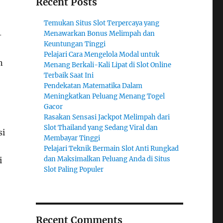
Recent Posts
Temukan Situs Slot Terpercaya yang
Menawarkan Bonus Melimpah dan
-
Keuntungan Tinggi
Pelajari Cara Mengelola Modal untuk
n
Menang Berkali-Kali Lipat di Slot Online
Terbaik Saat Ini
Pendekatan Matematika Dalam
Meningkatkan Peluang Menang Togel
Gacor
Rasakan Sensasi Jackpot Melimpah dari
Slot Thailand yang Sedang Viral dan
si
Membayar Tinggi
Pelajari Teknik Bermain Slot Anti Rungkad
dan Maksimalkan Peluang Anda di Situs
i
Slot Paling Populer
Recent Comments