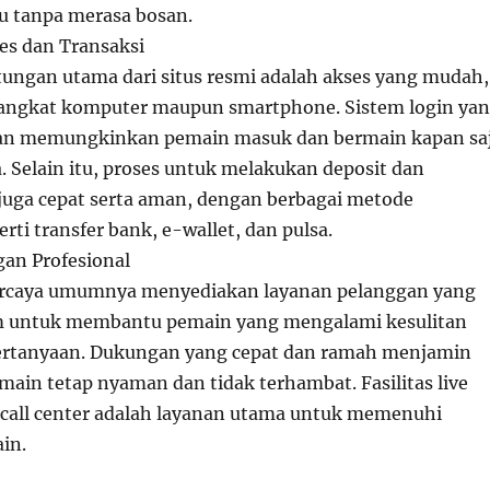
u tanpa merasa bosan.
s dan Transaksi
tungan utama dari situs resmi adalah akses yang mudah,
rangkat komputer maupun smartphone. Sistem login ya
n memungkinkan pemain masuk dan bermain kapan sa
. Selain itu, proses untuk melakukan deposit dan
juga cepat serta aman, dengan berbagai metode
ti transfer bank, e-wallet, dan pulsa.
an Profesional
percaya umumnya menyediakan layanan pelanggan yang
am untuk membantu pemain yang mengalami kesulitan
pertanyaan. Dukungan yang cepat dan ramah menjamin
ain tetap nyaman dan tidak terhambat. Fasilitas live
n call center adalah layanan utama untuk memenuhi
in.