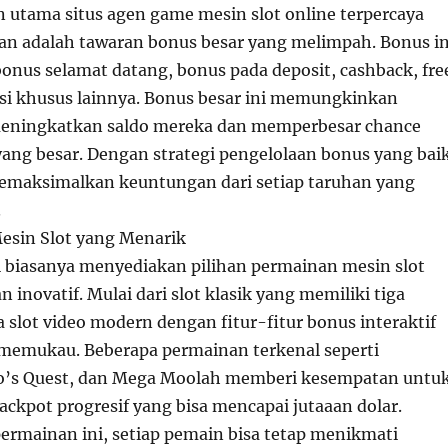
n utama situs agen game mesin slot online terpercaya
an adalah tawaran bonus besar yang melimpah. Bonus in
onus selamat datang, bonus pada deposit, cashback, fre
si khusus lainnya. Bonus besar ini memungkinkan
eningkatkan saldo mereka dan memperbesar chance
yang besar. Dengan strategi pengelolaan bonus yang baik
emaksimalkan keuntungan dari setiap taruhan yang
.
esin Slot yang Menarik
i biasanya menyediakan pilihan permainan mesin slot
 inovatif. Mulai dari slot klasik yang memiliki tiga
 slot video modern dengan fitur-fitur bonus interaktif
 memukau. Beberapa permainan terkenal seperti
zo’s Quest, dan Mega Moolah memberi kesempatan untu
kpot progresif yang bisa mencapai jutaaan dolar.
permainan ini, setiap pemain bisa tetap menikmati