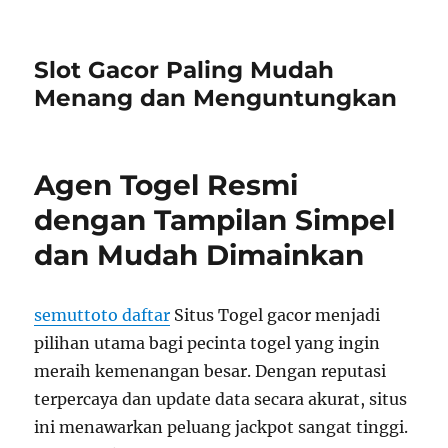
Slot Gacor Paling Mudah
Menang dan Menguntungkan
Agen Togel Resmi
dengan Tampilan Simpel
dan Mudah Dimainkan
semuttoto daftar
Situs Togel gacor menjadi
pilihan utama bagi pecinta togel yang ingin
meraih kemenangan besar. Dengan reputasi
terpercaya dan update data secara akurat, situs
ini menawarkan peluang jackpot sangat tinggi.