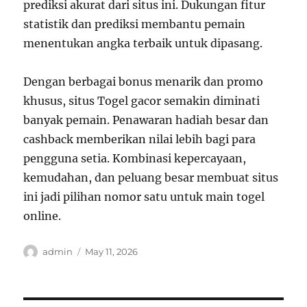
prediksi akurat dari situs ini. Dukungan fitur
statistik dan prediksi membantu pemain
menentukan angka terbaik untuk dipasang.
Dengan berbagai bonus menarik dan promo
khusus, situs Togel gacor semakin diminati
banyak pemain. Penawaran hadiah besar dan
cashback memberikan nilai lebih bagi para
pengguna setia. Kombinasi kepercayaan,
kemudahan, dan peluang besar membuat situs
ini jadi pilihan nomor satu untuk main togel
online.
Author
Posted
admin
May 11, 2026
on