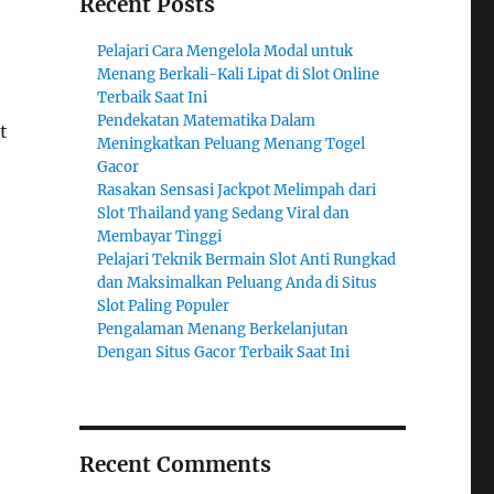
Recent Posts
Pelajari Cara Mengelola Modal untuk
Menang Berkali-Kali Lipat di Slot Online
Terbaik Saat Ini
Pendekatan Matematika Dalam
t
Meningkatkan Peluang Menang Togel
Gacor
Rasakan Sensasi Jackpot Melimpah dari
Slot Thailand yang Sedang Viral dan
Membayar Tinggi
Pelajari Teknik Bermain Slot Anti Rungkad
dan Maksimalkan Peluang Anda di Situs
Slot Paling Populer
Pengalaman Menang Berkelanjutan
Dengan Situs Gacor Terbaik Saat Ini
Recent Comments