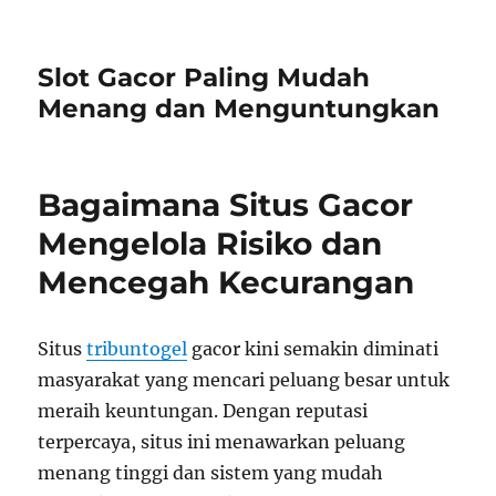
Slot Gacor Paling Mudah
Menang dan Menguntungkan
Bagaimana Situs Gacor
Mengelola Risiko dan
Mencegah Kecurangan
Situs
tribuntogel
gacor kini semakin diminati
masyarakat yang mencari peluang besar untuk
meraih keuntungan. Dengan reputasi
terpercaya, situs ini menawarkan peluang
menang tinggi dan sistem yang mudah