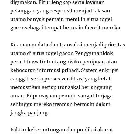
digunakan. Fitur lengkap serta layanan
pelanggan yang responsif menjadi alasan
utama banyak pemain memilih situs togel
gacor sebagai tempat bermain favorit mereka.
Keamanan data dan transaksi menjadi prioritas
utama di situs togel gacor. Pengguna tidak
perlu khawatir tentang risiko penipuan atau
kebocoran informasi pribadi. Sistem enkripsi
canggih serta proses verifikasi yang ketat
memastikan setiap transaksi berlangsung
aman. Kepercayaan pemain sangat terjaga
sehingga mereka nyaman bermain dalam
jangka panjang.
Faktor keberuntungan dan prediksi akurat