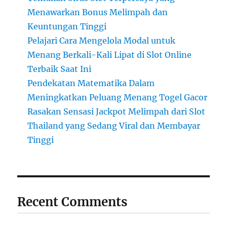
Menawarkan Bonus Melimpah dan
Keuntungan Tinggi
Pelajari Cara Mengelola Modal untuk
Menang Berkali-Kali Lipat di Slot Online
Terbaik Saat Ini
Pendekatan Matematika Dalam
Meningkatkan Peluang Menang Togel Gacor
Rasakan Sensasi Jackpot Melimpah dari Slot
Thailand yang Sedang Viral dan Membayar
Tinggi
Recent Comments