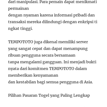
dari manipulasi. Para pemain dapat menikmati
permainan
dengan nyaman karena informasi pribadi dan
transaksi mereka dilindungi dengan enkripsi ti
ngkat tinggi.
TEMPOTOTO juga dikenal memiliki server
yang sangat cepat dan dapat menampung
ribuan pengguna secara bersamaan
tanpa mengalami gangguan. Ini menjadi bukti
nyata dari komitmen TEMPOTOTO dalam
memberikan kenyamanan
dan kestabilan bagi semua pengguna di Asia.
Pilihan Pasaran Togel yang Paling Lengkap