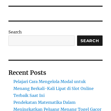
Search
SEARCH
Recent Posts
Pelajari Cara Mengelola Modal untuk
Menang Berkali-Kali Lipat di Slot Online
Terbaik Saat Ini
Pendekatan Matematika Dalam
Meningkatkan Peluang Menang Togel Gacor