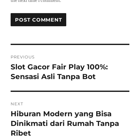
the next time I comment.
Post
PREVIOUS
navigation
Slot Gacor Fair Play 100%:
Previous
post:
Sensasi Asli Tanpa Bot
NEXT
Hiburan Modern yang Bisa
Next
post:
Dinikmati dari Rumah Tanpa
Ribet