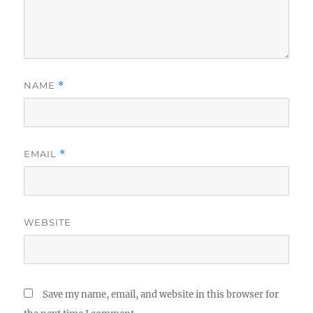
NAME
*
EMAIL
*
WEBSITE
Save my name, email, and website in this browser for