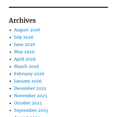
Archives
August 2026
July 2026
June 2026
May 2026
April 2026
March 2026
February 2026
January 2026
December 2025
November 2025
October 2025
September 2025