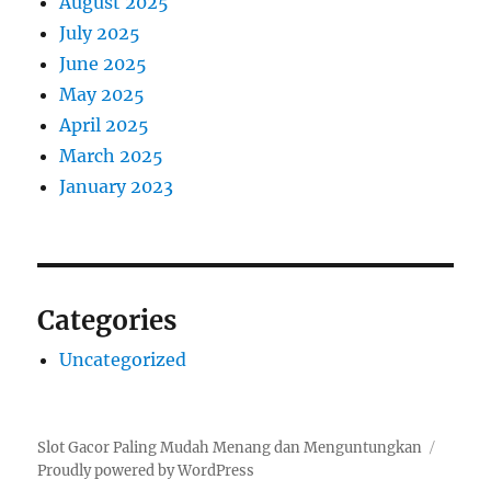
August 2025
July 2025
June 2025
May 2025
April 2025
March 2025
January 2023
Categories
Uncategorized
Slot Gacor Paling Mudah Menang dan Menguntungkan
Proudly powered by WordPress