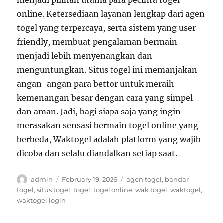
menjadi pilihan utama para pecinta togel
online. Ketersediaan layanan lengkap dari agen
togel yang terpercaya, serta sistem yang user-
friendly, membuat pengalaman bermain
menjadi lebih menyenangkan dan
menguntungkan. Situs togel ini memanjakan
angan-angan para bettor untuk meraih
kemenangan besar dengan cara yang simpel
dan aman. Jadi, bagi siapa saja yang ingin
merasakan sensasi bermain togel online yang
berbeda, Waktogel adalah platform yang wajib
dicoba dan selalu diandalkan setiap saat.
Author
Posted
Tags
admin
February 19, 2026
agen togel
,
bandar
on
togel
,
situs togel
,
togel
,
togel online
,
wak togel
,
waktogel
,
waktogel login