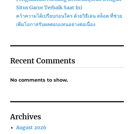
Situs Gacor Terbaik Saat Ini
คว้าความได้เปรียบก่อนใคร ด้วยวิธีเล่น สล็อต ที่ช่วย
เพิ่มโอกาสรับผลตอบแทนอย่างต่อเนื่อง
Recent Comments
No comments to show.
Archives
August 2026