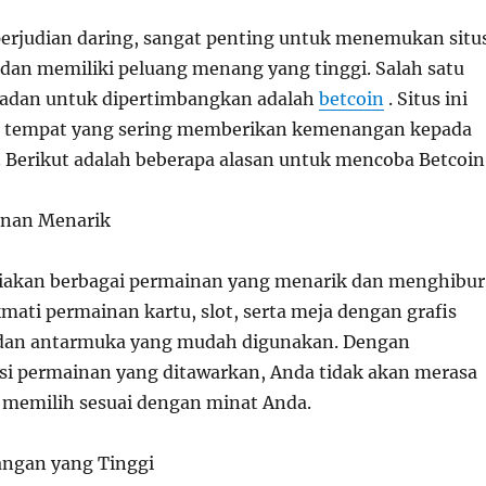
perjudian daring, sangat penting untuk menemukan situ
 dan memiliki peluang menang yang tinggi. Salah satu
padan untuk dipertimbangkan adalah
betcoin
. Situs ini
ai tempat yang sering memberikan kemenangan kepada
 Berikut adalah beberapa alasan untuk mencoba Betcoin
nan Menarik
iakan berbagai permainan yang menarik dan menghibur
mati permainan kartu, slot, serta meja dengan grafis
an antarmuka yang mudah digunakan. Dengan
si permainan yang ditawarkan, Anda tidak akan merasa
 memilih sesuai dengan minat Anda.
ngan yang Tinggi