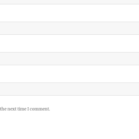
 the next time I comment.