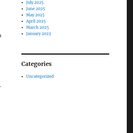
July 2025
June 2025
May 2025
April 2025
March 2025
January 2023
n
Categories
Uncategorized
.