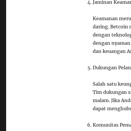
Jaminan Keama
Keamanan merupa
daring. Betcoin
dengan teknolog
dengan nyaman 
dan keuangan A
Dukungan Pelan
Salah satu keun
Tim dukungan si
malam. Jika And
dapat menghubun
Komunitas Pema