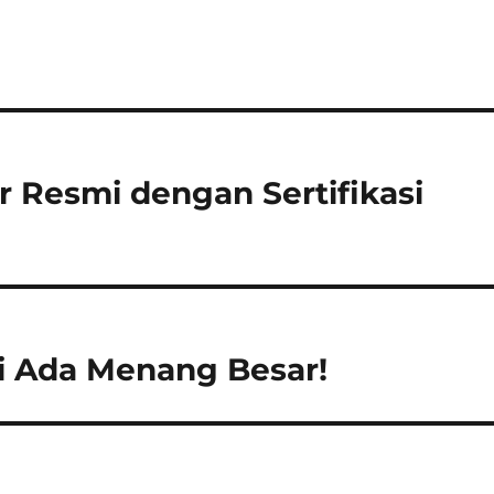
r Resmi dengan Sertifikasi
ri Ada Menang Besar!