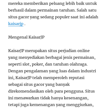
mereka memberikan peluang lebih baik untuk
berhasil dalam permainan taruhan. Salah satu
situs gacor yang sedang populer saat ini adalah
kaisarjp
.
Mengenal KaisarJP
KaisarJP merupakan situs perjudian online
yang menyediakan berbagai jenis permainan,
seperti slot, poker, dan taruhan olahraga.
Dengan pengalaman yang luas dalam industri
ini, KaisarJP telah memperoleh reputasi
sebagai situs gacor yang banyak
direkomendasikan oleh para pengguna. Situs
ini menawarkan tidak hanya kesenangan,
tetapi juga kemenangan yang menggiurkan,