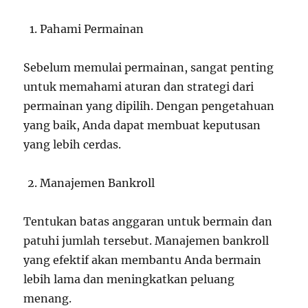
Pahami Permainan
Sebelum memulai permainan, sangat penting
untuk memahami aturan dan strategi dari
permainan yang dipilih. Dengan pengetahuan
yang baik, Anda dapat membuat keputusan
yang lebih cerdas.
Manajemen Bankroll
Tentukan batas anggaran untuk bermain dan
patuhi jumlah tersebut. Manajemen bankroll
yang efektif akan membantu Anda bermain
lebih lama dan meningkatkan peluang
menang.