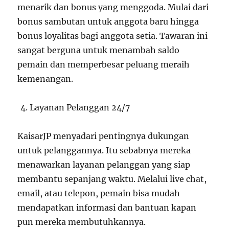
menarik dan bonus yang menggoda. Mulai dari
bonus sambutan untuk anggota baru hingga
bonus loyalitas bagi anggota setia. Tawaran ini
sangat berguna untuk menambah saldo
pemain dan memperbesar peluang meraih
kemenangan.
Layanan Pelanggan 24/7
KaisarJP menyadari pentingnya dukungan
untuk pelanggannya. Itu sebabnya mereka
menawarkan layanan pelanggan yang siap
membantu sepanjang waktu. Melalui live chat,
email, atau telepon, pemain bisa mudah
mendapatkan informasi dan bantuan kapan
pun mereka membutuhkannya.