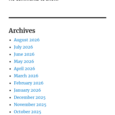
Archives
August 2026
July 2026
June 2026
May 2026
April 2026
March 2026
February 2026
January 2026
December 2025
November 2025
October 2025