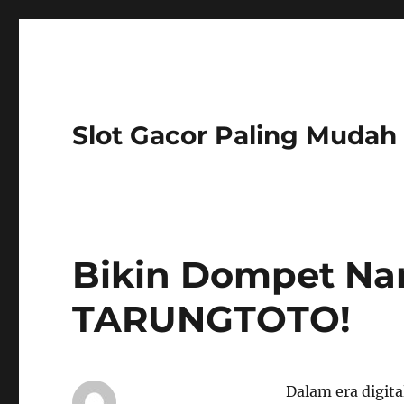
Slot Gacor Paling Mud
Bikin Dompet Nar
TARUNGTOTO!
Dalam era digita