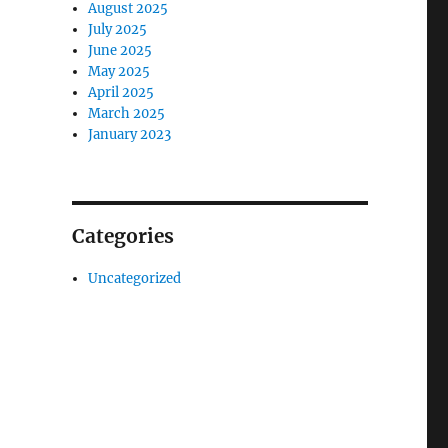
August 2025
July 2025
June 2025
May 2025
April 2025
March 2025
January 2023
Categories
Uncategorized