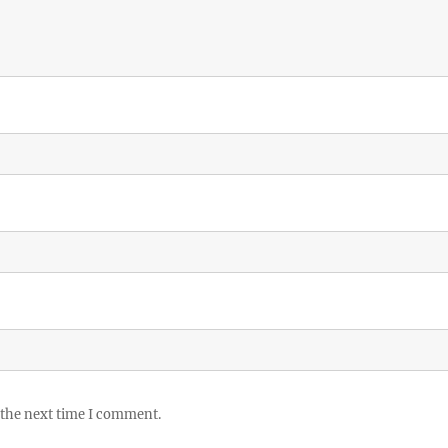
 the next time I comment.