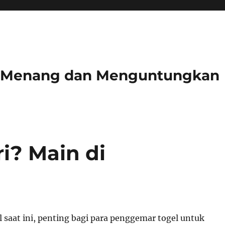
ah Menang dan Menguntungkan
i? Main di
l saat ini, penting bagi para penggemar togel untuk