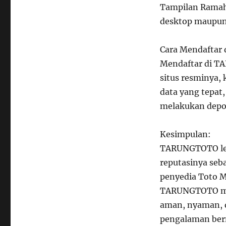
Tampilan Ramah
desktop maupun
Cara Mendaftar
Mendaftar di T
situs resminya, 
data yang tepat,
melakukan depos
Kesimpulan:
TARUNGTOTO lebi
reputasinya seb
penyedia Toto M
TARUNGTOTO men
aman, nyaman, 
pengalaman berma