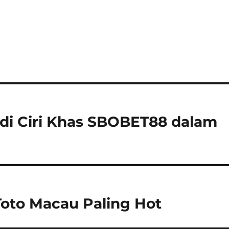
di Ciri Khas SBOBET88 dalam
to Macau Paling Hot