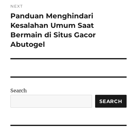
NEXT
Panduan Menghindari
Next
post:
Kesalahan Umum Saat
Bermain di Situs Gacor
Abutogel
Search
SEARCH