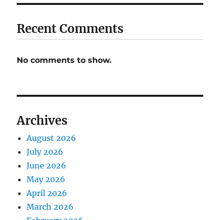
Recent Comments
No comments to show.
Archives
August 2026
July 2026
June 2026
May 2026
April 2026
March 2026