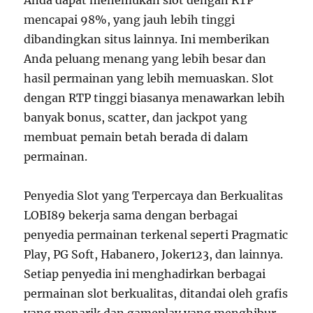
Anda dapat menemukan slot dengan RTP
mencapai 98%, yang jauh lebih tinggi
dibandingkan situs lainnya. Ini memberikan
Anda peluang menang yang lebih besar dan
hasil permainan yang lebih memuaskan. Slot
dengan RTP tinggi biasanya menawarkan lebih
banyak bonus, scatter, dan jackpot yang
membuat pemain betah berada di dalam
permainan.
Penyedia Slot yang Terpercaya dan Berkualitas
LOBI89 bekerja sama dengan berbagai
penyedia permainan terkenal seperti Pragmatic
Play, PG Soft, Habanero, Joker123, dan lainnya.
Setiap penyedia ini menghadirkan berbagai
permainan slot berkualitas, ditandai oleh grafis