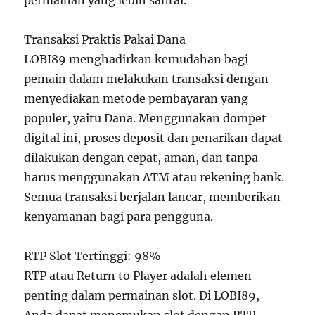
permainan yang lebih santai.
Transaksi Praktis Pakai Dana
LOBI89 menghadirkan kemudahan bagi
pemain dalam melakukan transaksi dengan
menyediakan metode pembayaran yang
populer, yaitu Dana. Menggunakan dompet
digital ini, proses deposit dan penarikan dapat
dilakukan dengan cepat, aman, dan tanpa
harus menggunakan ATM atau rekening bank.
Semua transaksi berjalan lancar, memberikan
kenyamanan bagi para pengguna.
RTP Slot Tertinggi: 98%
RTP atau Return to Player adalah elemen
penting dalam permainan slot. Di LOBI89,