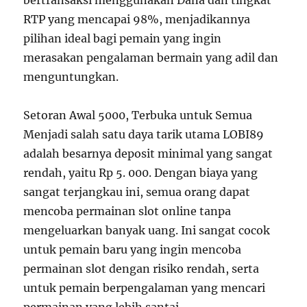
bertransaksi menggunakan Dana dan tingkat
RTP yang mencapai 98%, menjadikannya
pilihan ideal bagi pemain yang ingin
merasakan pengalaman bermain yang adil dan
menguntungkan.
Setoran Awal 5000, Terbuka untuk Semua
Menjadi salah satu daya tarik utama LOBI89
adalah besarnya deposit minimal yang sangat
rendah, yaitu Rp 5. 000. Dengan biaya yang
sangat terjangkau ini, semua orang dapat
mencoba permainan slot online tanpa
mengeluarkan banyak uang. Ini sangat cocok
untuk pemain baru yang ingin mencoba
permainan slot dengan risiko rendah, serta
untuk pemain berpengalaman yang mencari