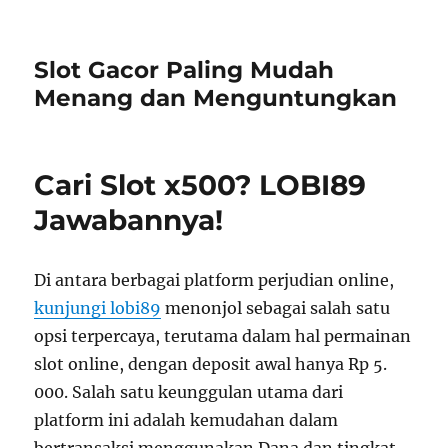
Slot Gacor Paling Mudah
Menang dan Menguntungkan
Cari Slot x500? LOBI89
Jawabannya!
Di antara berbagai platform perjudian online,
kunjungi lobi89
menonjol sebagai salah satu
opsi terpercaya, terutama dalam hal permainan
slot online, dengan deposit awal hanya Rp 5.
000. Salah satu keunggulan utama dari
platform ini adalah kemudahan dalam