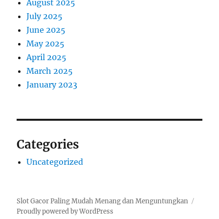
August 2025
July 2025
June 2025
May 2025
April 2025
March 2025
January 2023
Categories
Uncategorized
Slot Gacor Paling Mudah Menang dan Menguntungkan
Proudly powered by WordPress