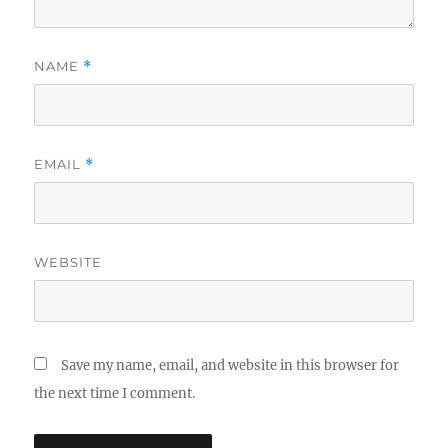
NAME
*
EMAIL
*
WEBSITE
Save my name, email, and website in this browser for
the next time I comment.