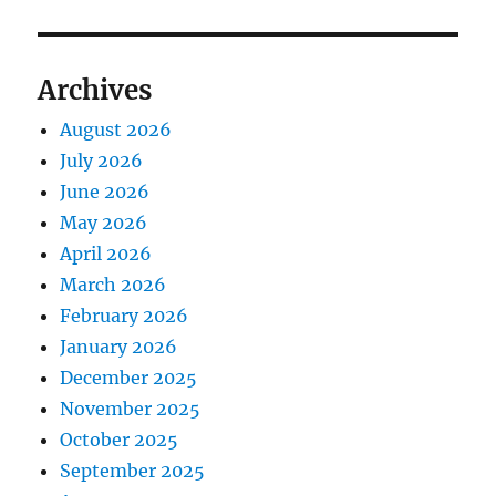
Archives
August 2026
July 2026
June 2026
May 2026
April 2026
March 2026
February 2026
January 2026
December 2025
November 2025
October 2025
September 2025