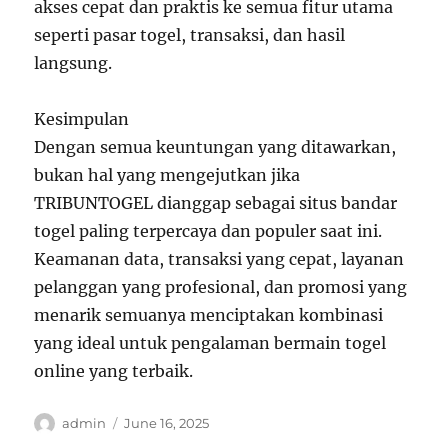
akses cepat dan praktis ke semua fitur utama
seperti pasar togel, transaksi, dan hasil
langsung.
Kesimpulan
Dengan semua keuntungan yang ditawarkan,
bukan hal yang mengejutkan jika
TRIBUNTOGEL dianggap sebagai situs bandar
togel paling terpercaya dan populer saat ini.
Keamanan data, transaksi yang cepat, layanan
pelanggan yang profesional, dan promosi yang
menarik semuanya menciptakan kombinasi
yang ideal untuk pengalaman bermain togel
online yang terbaik.
Author
Posted
admin
June 16, 2025
on