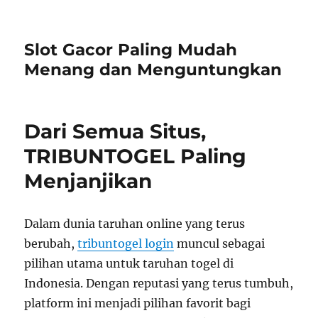
Slot Gacor Paling Mudah
Menang dan Menguntungkan
Dari Semua Situs,
TRIBUNTOGEL Paling
Menjanjikan
Dalam dunia taruhan online yang terus
berubah,
tribuntogel login
muncul sebagai
pilihan utama untuk taruhan togel di
Indonesia. Dengan reputasi yang terus tumbuh,
platform ini menjadi pilihan favorit bagi