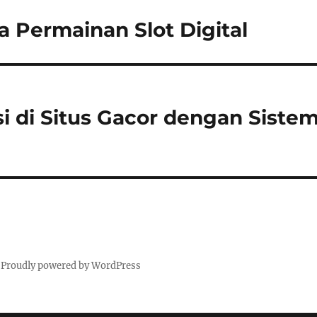
 Permainan Slot Digital
 di Situs Gacor dengan Siste
Proudly powered by WordPress