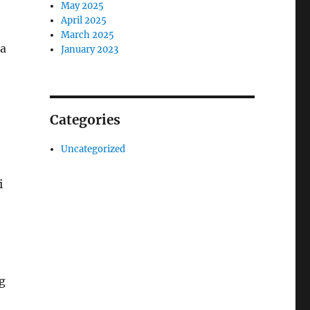
May 2025
April 2025
March 2025
ka
January 2023
Categories
Uncategorized
i
g