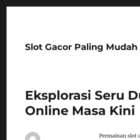
Slot Gacor Paling Mud
Eksplorasi Seru 
Online Masa Kini
Permainan slot o