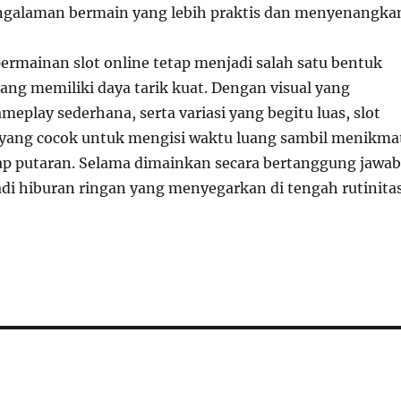
alaman bermain yang lebih praktis dan menyenangka
permainan slot online tetap menjadi salah satu bentuk
yang memiliki daya tarik kuat. Dengan visual yang
play sederhana, serta variasi yang begitu luas, slot
 yang cocok untuk mengisi waktu luang sambil menikma
iap putaran. Selama dimainkan secara bertanggung jawab
adi hiburan ringan yang menyegarkan di tengah rutinita