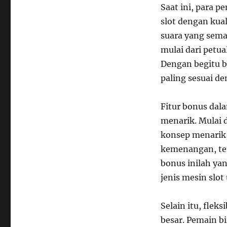
Saat ini, para
slot dengan kual
suara yang sem
mulai dari petua
Dengan begitu 
paling sesuai de
Fitur bonus dal
menarik. Mulai d
konsep menarik,
kemenangan, teta
bonus inilah ya
jenis mesin slo
Selain itu, flek
besar. Pemain b