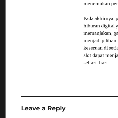
menemukan peng
Pada akhirnya, 
hiburan digital 
memanjakan, game
menjadi pilihan
keseruan di set
slot dapat menj
sehari-hari.
Leave a Reply