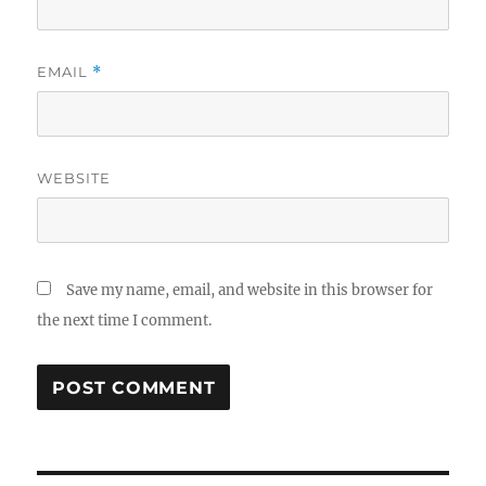
EMAIL
*
WEBSITE
Save my name, email, and website in this browser for
the next time I comment.