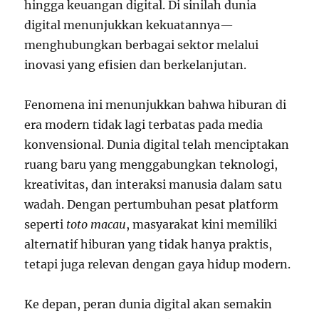
hingga keuangan digital. Di sinilah dunia
digital menunjukkan kekuatannya—
menghubungkan berbagai sektor melalui
inovasi yang efisien dan berkelanjutan.
Fenomena ini menunjukkan bahwa hiburan di
era modern tidak lagi terbatas pada media
konvensional. Dunia digital telah menciptakan
ruang baru yang menggabungkan teknologi,
kreativitas, dan interaksi manusia dalam satu
wadah. Dengan pertumbuhan pesat platform
seperti
toto macau
, masyarakat kini memiliki
alternatif hiburan yang tidak hanya praktis,
tetapi juga relevan dengan gaya hidup modern.
Ke depan, peran dunia digital akan semakin