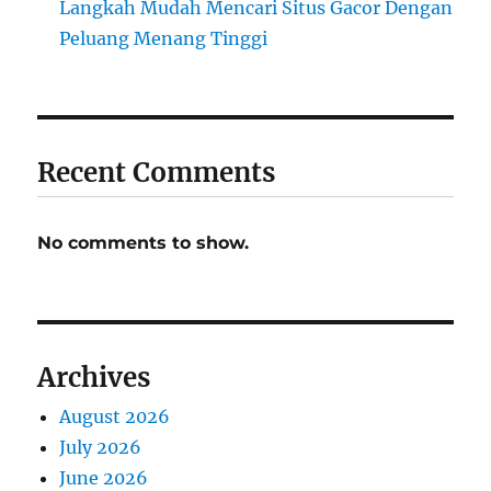
Langkah Mudah Mencari Situs Gacor Dengan
Peluang Menang Tinggi
Recent Comments
No comments to show.
Archives
August 2026
July 2026
June 2026