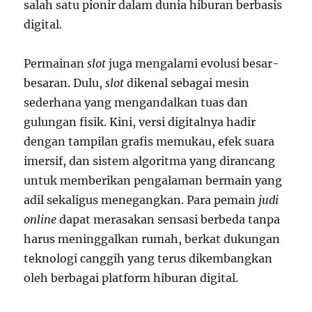
salah satu pionir dalam dunia hiburan berbasis
digital.
Permainan
slot
juga mengalami evolusi besar-
besaran. Dulu,
slot
dikenal sebagai mesin
sederhana yang mengandalkan tuas dan
gulungan fisik. Kini, versi digitalnya hadir
dengan tampilan grafis memukau, efek suara
imersif, dan sistem algoritma yang dirancang
untuk memberikan pengalaman bermain yang
adil sekaligus menegangkan. Para pemain
judi
online
dapat merasakan sensasi berbeda tanpa
harus meninggalkan rumah, berkat dukungan
teknologi canggih yang terus dikembangkan
oleh berbagai platform hiburan digital.