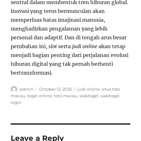
sentral dalam membentuk tren hiburan global.
Inovasi yang terus bermunculan akan
memperluas batas imajinasi manusia,
menghadirkan pengalaman yang lebih
personal dan adaptif. Dan di tengah arus besar
perubahan ini,
slot
serta
judi online
akan tetap
menjadi bagian penting dari perjalanan evolusi
hiburan digital yang tak pernah berhenti
bertransformasi.
Author
Posted
Tags
admin
October 12, 2025
judi online
,
situs toto
on
macau
,
togel online
,
toto macau
,
waktogel
,
waktogel
login
Leave a Reply