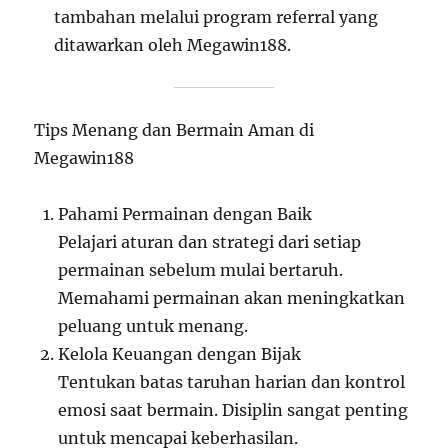
tambahan melalui program referral yang
ditawarkan oleh Megawin188.
Tips Menang dan Bermain Aman di
Megawin188
Pahami Permainan dengan Baik
Pelajari aturan dan strategi dari setiap
permainan sebelum mulai bertaruh.
Memahami permainan akan meningkatkan
peluang untuk menang.
Kelola Keuangan dengan Bijak
Tentukan batas taruhan harian dan kontrol
emosi saat bermain. Disiplin sangat penting
untuk mencapai keberhasilan.