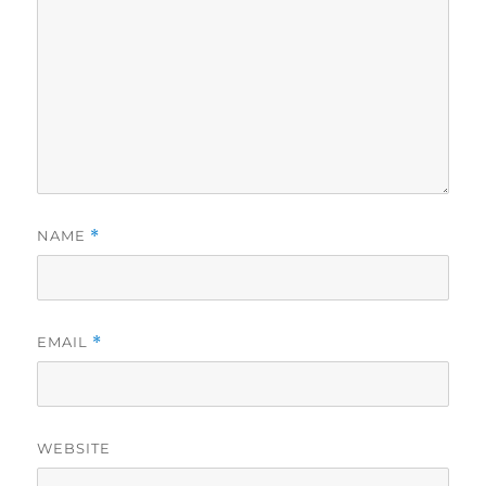
NAME
*
EMAIL
*
WEBSITE