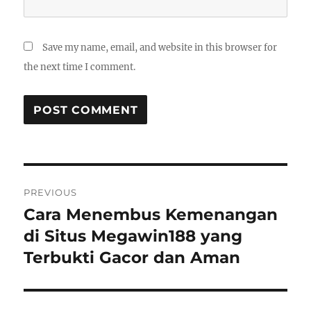
Save my name, email, and website in this browser for
the next time I comment.
Post
PREVIOUS
navigation
Cara Menembus Kemenangan
Previous
post:
di Situs Megawin188 yang
Terbukti Gacor dan Aman