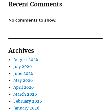
Recent Comments
No comments to show.
Archives
August 2026
July 2026
June 2026
May 2026
April 2026
March 2026
February 2026
January 2026