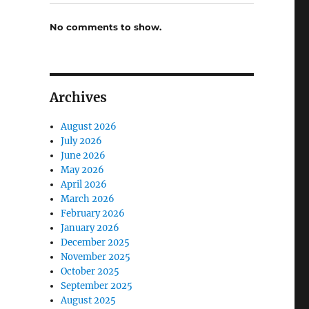
No comments to show.
Archives
August 2026
July 2026
June 2026
May 2026
April 2026
March 2026
February 2026
January 2026
December 2025
November 2025
October 2025
September 2025
August 2025