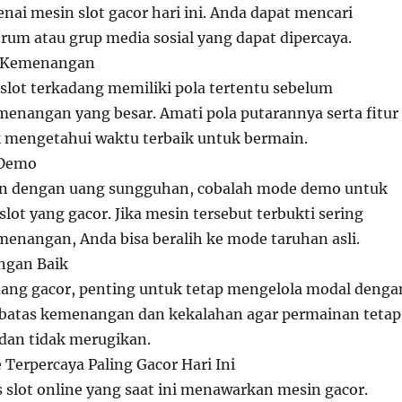
ai mesin slot gacor hari ini. Anda dapat mencari
orum atau grup media sosial yang dapat dipercaya.
a Kemenangan
slot terkadang memiliki pola tertentu sebelum
nangan yang besar. Amati pola putarannya serta fitur
k mengetahui waktu terbaik untuk bermain.
 Demo
n dengan uang sungguhan, cobalah mode demo untuk
ot yang gacor. Jika mesin tersebut terbukti sering
nangan, Anda bisa beralih ke mode taruhan asli.
ngan Baik
ang gacor, penting untuk tetap mengelola modal denga
 batas kemenangan dan kekalahan agar permainan tetap
an tidak merugikan.
e Terpercaya Paling Gacor Hari Ini
s slot online yang saat ini menawarkan mesin gacor.