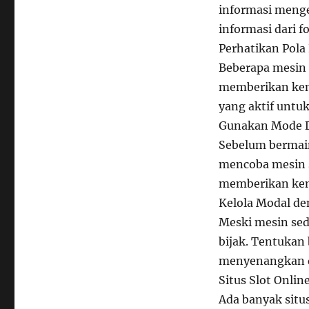
informasi mengen
informasi dari f
Perhatikan Pol
Beberapa mesin 
memberikan keme
yang aktif untu
Gunakan Mode
Sebelum bermai
mencoba mesin sl
memberikan keme
Kelola Modal de
Meski mesin sed
bijak. Tentukan
menyenangkan d
Situs Slot Onlin
Ada banyak situ