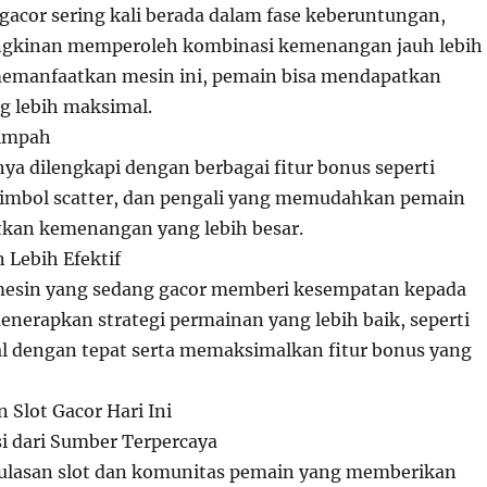
 gacor sering kali berada dalam fase keberuntungan,
gkinan memperoleh kombinasi kemenangan jauh lebih
memanfaatkan mesin ini, pemain bisa mendapatkan
g lebih maksimal.
limpah
nya dilengkapi dengan berbagai fitur bonus seperti
 simbol scatter, dan pengali yang memudahkan pemain
kan kemenangan yang lebih besar.
 Lebih Efektif
sin yang sedang gacor memberi kesempatan kepada
nerapkan strategi permainan yang lebih baik, seperti
 dengan tepat serta memaksimalkan fitur bonus yang
Slot Gacor Hari Ini
i dari Sumber Terpercaya
 ulasan slot dan komunitas pemain yang memberikan