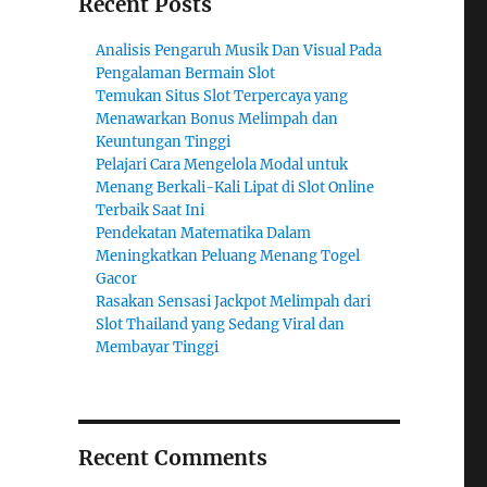
Recent Posts
Analisis Pengaruh Musik Dan Visual Pada
Pengalaman Bermain Slot
Temukan Situs Slot Terpercaya yang
Menawarkan Bonus Melimpah dan
Keuntungan Tinggi
Pelajari Cara Mengelola Modal untuk
Menang Berkali-Kali Lipat di Slot Online
Terbaik Saat Ini
Pendekatan Matematika Dalam
Meningkatkan Peluang Menang Togel
Gacor
Rasakan Sensasi Jackpot Melimpah dari
Slot Thailand yang Sedang Viral dan
Membayar Tinggi
Recent Comments