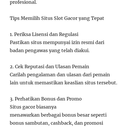
profesional.
Tips Memilih Situs Slot Gacor yang Tepat
1. Periksa Lisensi dan Regulasi
Pastikan situs mempunyai izin resmi dari
badan pengawas yang telah diakui.
2. Cek Reputasi dan Ulasan Pemain
Carilah pengalaman dan ulasan dari pemain
lain untuk memastikan keaslian situs tersebut.
3. Perhatikan Bonus dan Promo
Situs gacor biasanya
menawarkan berbagai bonus besar seperti
bonus sambutan, cashback, dan promosi