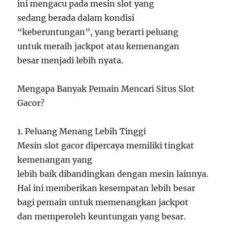
ini mengacu pada mesin slot yang
sedang berada dalam kondisi
“keberuntungan”, yang berarti peluang
untuk meraih jackpot atau kemenangan
besar menjadi lebih nyata.
Mengapa Banyak Pemain Mencari Situs Slot
Gacor?
1. Peluang Menang Lebih Tinggi
Mesin slot gacor dipercaya memiliki tingkat
kemenangan yang
lebih baik dibandingkan dengan mesin lainnya.
Hal ini memberikan kesempatan lebih besar
bagi pemain untuk memenangkan jackpot
dan memperoleh keuntungan yang besar.