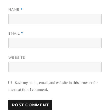
NAME
*
EMAIL
*
WEBSITE
Save my name, email, and website in this browser for
the next time I comment.