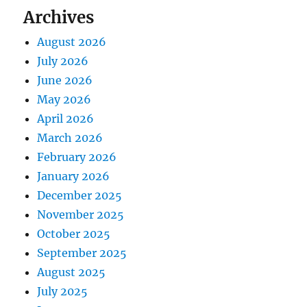
Archives
August 2026
July 2026
June 2026
May 2026
April 2026
March 2026
February 2026
January 2026
December 2025
November 2025
October 2025
September 2025
August 2025
July 2025