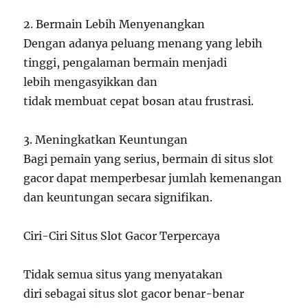
2. Bermain Lebih Menyenangkan
Dengan adanya peluang menang yang lebih
tinggi, pengalaman bermain menjadi
lebih mengasyikkan dan
tidak membuat cepat bosan atau frustrasi.
3. Meningkatkan Keuntungan
Bagi pemain yang serius, bermain di situs slot
gacor dapat memperbesar jumlah kemenangan
dan keuntungan secara signifikan.
Ciri-Ciri Situs Slot Gacor Terpercaya
Tidak semua situs yang menyatakan
diri sebagai situs slot gacor benar-benar