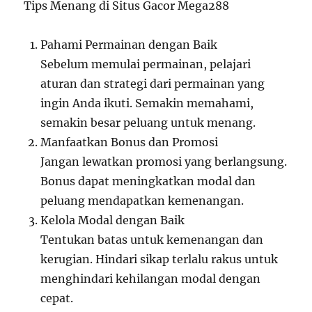
Tips Menang di Situs Gacor Mega288
Pahami Permainan dengan Baik
Sebelum memulai permainan, pelajari
aturan dan strategi dari permainan yang
ingin Anda ikuti. Semakin memahami,
semakin besar peluang untuk menang.
Manfaatkan Bonus dan Promosi
Jangan lewatkan promosi yang berlangsung.
Bonus dapat meningkatkan modal dan
peluang mendapatkan kemenangan.
Kelola Modal dengan Baik
Tentukan batas untuk kemenangan dan
kerugian. Hindari sikap terlalu rakus untuk
menghindari kehilangan modal dengan
cepat.