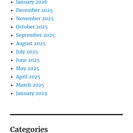
January 2026
December 2025
November 2025
October 2025
September 2025
August 2025
July 2025
June 2025
May 2025
April 2025
March 2025
January 2023
Categories