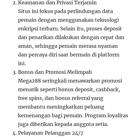
Keamanan dan Privasi Terjamin
Situs ini fokus pada perlindungan data
pemain dengan menggunakan teknologi
enkripsi terbaru. Selain itu, proses deposit
dan penarikan dilakukan dengan cepat dan
aman, sehingga pemain merasa nyaman
dan percaya diri saat bermain di platform
ini.
Bonus dan Promosi Melimpah
Mega288 seringkali menawarkan promosi
menarik seperti bonus deposit, cashback,
free spins, dan bonus referral yang
membantu meningkatkan peluang
kemenangan bagi pemain. Program loyalitas
juga diberikan kepada anggota setia.
Pelayanan Pelanggan 24/7