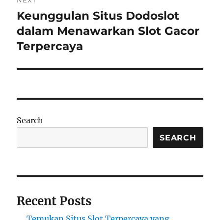
NEXT
Keunggulan Situs Dodoslot
Next
post:
dalam Menawarkan Slot Gacor
Terpercaya
Search
SEARCH
Recent Posts
Temukan Situs Slot Terpercaya yang