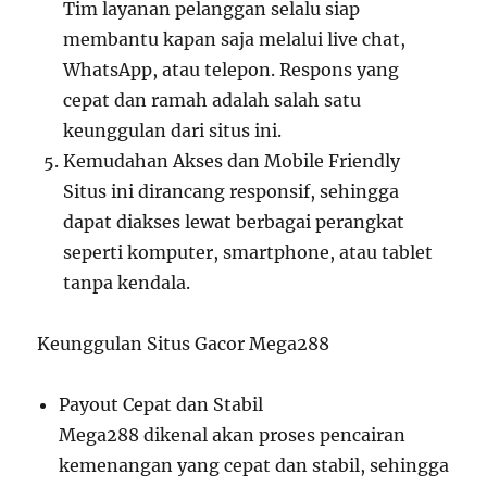
Tim layanan pelanggan selalu siap
membantu kapan saja melalui live chat,
WhatsApp, atau telepon. Respons yang
cepat dan ramah adalah salah satu
keunggulan dari situs ini.
Kemudahan Akses dan Mobile Friendly
Situs ini dirancang responsif, sehingga
dapat diakses lewat berbagai perangkat
seperti komputer, smartphone, atau tablet
tanpa kendala.
Keunggulan Situs Gacor Mega288
Payout Cepat dan Stabil
Mega288 dikenal akan proses pencairan
kemenangan yang cepat dan stabil, sehingga