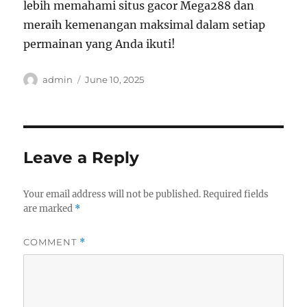
lebih memahami situs gacor Mega288 dan
meraih kemenangan maksimal dalam setiap
permainan yang Anda ikuti!
Author
Posted
admin
June 10, 2025
on
Leave a Reply
Your email address will not be published.
Required fields
are marked
*
COMMENT
*