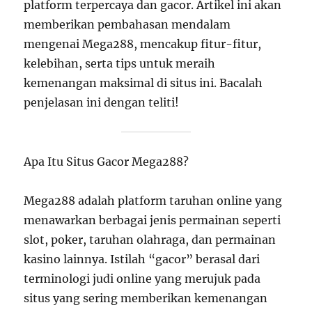
platform terpercaya dan gacor. Artikel ini akan
memberikan pembahasan mendalam
mengenai Mega288, mencakup fitur-fitur,
kelebihan, serta tips untuk meraih
kemenangan maksimal di situs ini. Bacalah
penjelasan ini dengan teliti!
Apa Itu Situs Gacor Mega288?
Mega288 adalah platform taruhan online yang
menawarkan berbagai jenis permainan seperti
slot, poker, taruhan olahraga, dan permainan
kasino lainnya. Istilah “gacor” berasal dari
terminologi judi online yang merujuk pada
situs yang sering memberikan kemenangan