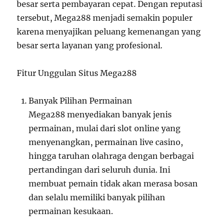
besar serta pembayaran cepat. Dengan reputasi
tersebut, Mega288 menjadi semakin populer
karena menyajikan peluang kemenangan yang
besar serta layanan yang profesional.
Fitur Unggulan Situs Mega288
Banyak Pilihan Permainan
Mega288 menyediakan banyak jenis
permainan, mulai dari slot online yang
menyenangkan, permainan live casino,
hingga taruhan olahraga dengan berbagai
pertandingan dari seluruh dunia. Ini
membuat pemain tidak akan merasa bosan
dan selalu memiliki banyak pilihan
permainan kesukaan.