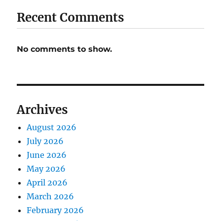
Recent Comments
No comments to show.
Archives
August 2026
July 2026
June 2026
May 2026
April 2026
March 2026
February 2026