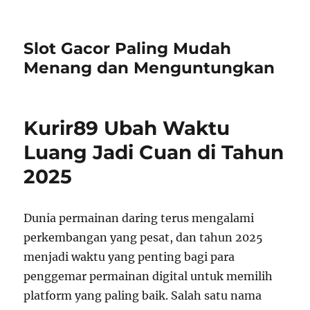
Slot Gacor Paling Mudah
Menang dan Menguntungkan
Kurir89 Ubah Waktu
Luang Jadi Cuan di Tahun
2025
Dunia permainan daring terus mengalami
perkembangan yang pesat, dan tahun 2025
menjadi waktu yang penting bagi para
penggemar permainan digital untuk memilih
platform yang paling baik. Salah satu nama