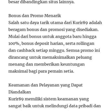
besar dibandingkan situs lainnya.
Bonus dan Promo Menarik
Salah satu daya tarik utama dari Kurir89 adalah
beragam bonus dan promosi yang disediakan.
Mulai dari bonus untuk anggota baru hingga
100%, bonus deposit harian, serta rollingan
dan cashback setiap minggu. Semua promo ini
dirancang untuk memaksimalkan peluang
menang dan memberikan keuntungan
maksimal bagi para pemain setia.
Keamanan dan Pelayanan yang Dapat
Diandalkan
Kurir89 memiliki sistem keamanan yang
sangat baik untuk melindungi data pribadi dan