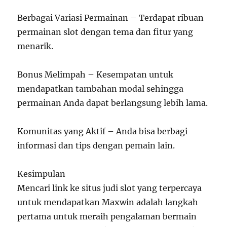
Berbagai Variasi Permainan – Terdapat ribuan
permainan slot dengan tema dan fitur yang
menarik.
Bonus Melimpah – Kesempatan untuk
mendapatkan tambahan modal sehingga
permainan Anda dapat berlangsung lebih lama.
Komunitas yang Aktif – Anda bisa berbagi
informasi dan tips dengan pemain lain.
Kesimpulan
Mencari link ke situs judi slot yang terpercaya
untuk mendapatkan Maxwin adalah langkah
pertama untuk meraih pengalaman bermain