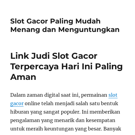
Slot Gacor Paling Mudah
Menang dan Menguntungkan
Link Judi Slot Gacor
Terpercaya Hari Ini Paling
Aman
Dalam zaman digital saat ini, permainan
slot
gacor
online telah menjadi salah satu bentuk
hiburan yang sangat populer. Ini memberikan
pengalaman yang menarik dan kesempatan
untuk meraih keuntungan yang besar. Banyak