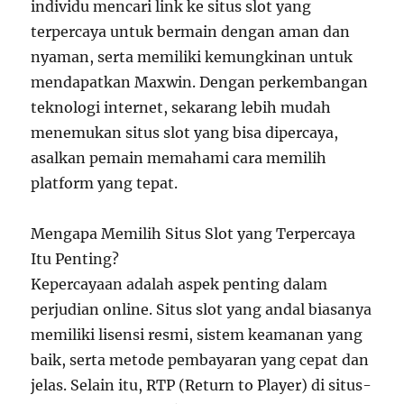
individu mencari link ke situs slot yang
terpercaya untuk bermain dengan aman dan
nyaman, serta memiliki kemungkinan untuk
mendapatkan Maxwin. Dengan perkembangan
teknologi internet, sekarang lebih mudah
menemukan situs slot yang bisa dipercaya,
asalkan pemain memahami cara memilih
platform yang tepat.
Mengapa Memilih Situs Slot yang Terpercaya
Itu Penting?
Kepercayaan adalah aspek penting dalam
perjudian online. Situs slot yang andal biasanya
memiliki lisensi resmi, sistem keamanan yang
baik, serta metode pembayaran yang cepat dan
jelas. Selain itu, RTP (Return to Player) di situs-