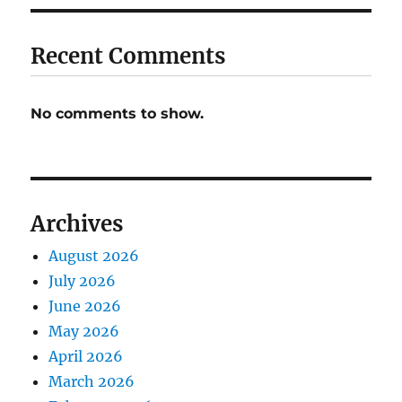
Recent Comments
No comments to show.
Archives
August 2026
July 2026
June 2026
May 2026
April 2026
March 2026