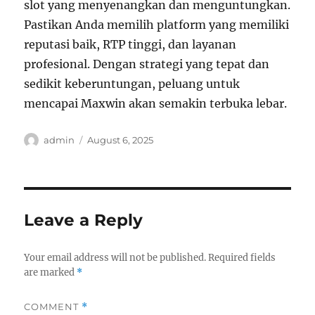
slot yang menyenangkan dan menguntungkan.
Pastikan Anda memilih platform yang memiliki
reputasi baik, RTP tinggi, dan layanan
profesional. Dengan strategi yang tepat dan
sedikit keberuntungan, peluang untuk
mencapai Maxwin akan semakin terbuka lebar.
Author
Posted
admin
August 6, 2025
on
Leave a Reply
Your email address will not be published.
Required fields
are marked
*
COMMENT
*