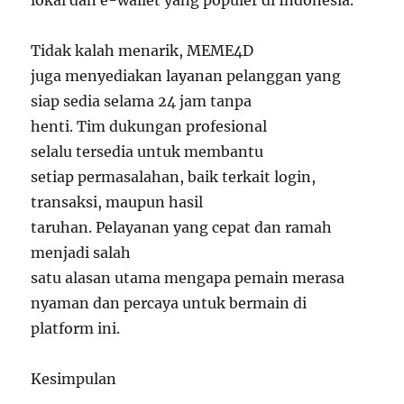
lokal dan e-wallet yang populer di Indonesia.
Tidak kalah menarik, MEME4D
juga menyediakan layanan pelanggan yang
siap sedia selama 24 jam tanpa
henti. Tim dukungan profesional
selalu tersedia untuk membantu
setiap permasalahan, baik terkait login,
transaksi, maupun hasil
taruhan. Pelayanan yang cepat dan ramah
menjadi salah
satu alasan utama mengapa pemain merasa
nyaman dan percaya untuk bermain di
platform ini.
Kesimpulan