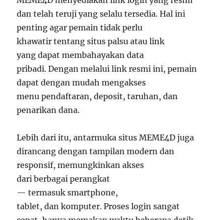
MEME4D menyediakan link login yang resmi
dan telah teruji yang selalu tersedia. Hal ini
penting agar pemain tidak perlu
khawatir tentang situs palsu atau link
yang dapat membahayakan data
pribadi. Dengan melalui link resmi ini, pemain
dapat dengan mudah mengakses
menu pendaftaran, deposit, taruhan, dan
penarikan dana.
Lebih dari itu, antarmuka situs MEME4D juga
dirancang dengan tampilan modern dan
responsif, memungkinkan akses
dari berbagai perangkat
— termasuk smartphone,
tablet, dan komputer. Proses login sangat