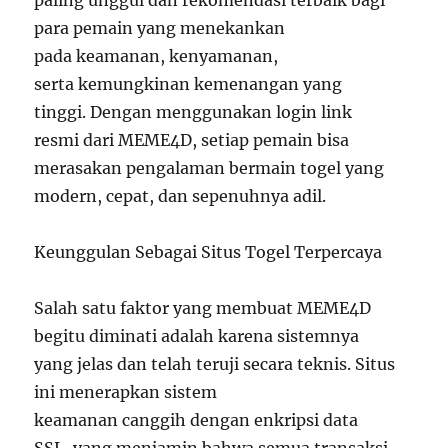
paling unggul dan rekomendasi terbaik bagi
para pemain yang menekankan
pada keamanan, kenyamanan,
serta kemungkinan kemenangan yang
tinggi. Dengan menggunakan login link
resmi dari MEME4D, setiap pemain bisa
merasakan pengalaman bermain togel yang
modern, cepat, dan sepenuhnya adil.
Keunggulan Sebagai Situs Togel Terpercaya
Salah satu faktor yang membuat MEME4D
begitu diminati adalah karena sistemnya
yang jelas dan telah teruji secara teknis. Situs
ini menerapkan sistem
keamanan canggih dengan enkripsi data