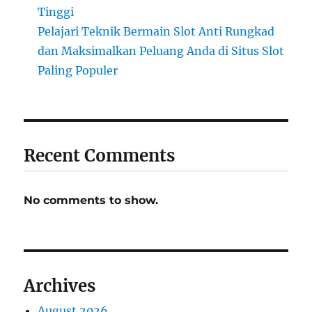
Tinggi
Pelajari Teknik Bermain Slot Anti Rungkad
dan Maksimalkan Peluang Anda di Situs Slot
Paling Populer
Recent Comments
No comments to show.
Archives
August 2026