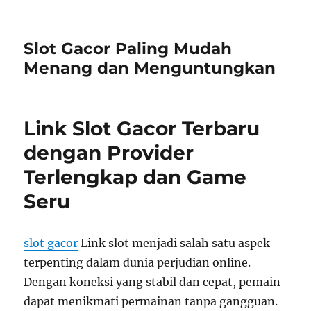
Slot Gacor Paling Mudah
Menang dan Menguntungkan
Link Slot Gacor Terbaru
dengan Provider
Terlengkap dan Game
Seru
slot gacor
Link slot menjadi salah satu aspek
terpenting dalam dunia perjudian online.
Dengan koneksi yang stabil dan cepat, pemain
dapat menikmati permainan tanpa gangguan.