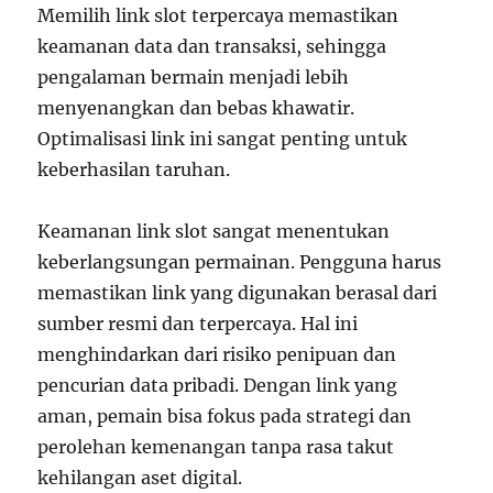
Memilih link slot terpercaya memastikan
keamanan data dan transaksi, sehingga
pengalaman bermain menjadi lebih
menyenangkan dan bebas khawatir.
Optimalisasi link ini sangat penting untuk
keberhasilan taruhan.
Keamanan link slot sangat menentukan
keberlangsungan permainan. Pengguna harus
memastikan link yang digunakan berasal dari
sumber resmi dan terpercaya. Hal ini
menghindarkan dari risiko penipuan dan
pencurian data pribadi. Dengan link yang
aman, pemain bisa fokus pada strategi dan
perolehan kemenangan tanpa rasa takut
kehilangan aset digital.