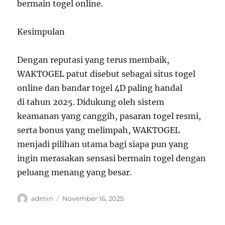
bermain togel online.
Kesimpulan
Dengan reputasi yang terus membaik,
WAKTOGEL patut disebut sebagai situs togel
online dan bandar togel 4D paling handal
di tahun 2025. Didukung oleh sistem
keamanan yang canggih, pasaran togel resmi,
serta bonus yang melimpah, WAKTOGEL
menjadi pilihan utama bagi siapa pun yang
ingin merasakan sensasi bermain togel dengan
peluang menang yang besar.
Author
Posted
admin
November 16, 2025
on