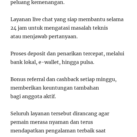
peluang kemenangan.
Layanan live chat yang siap membantu selama
24 jam untuk mengatasi masalah teknis
atau menjawab pertanyaan.
Proses deposit dan penarikan tercepat, melalui
bank lokal, e-wallet, hingga pulsa.
Bonus referral dan cashback setiap minggu,
memberikan keuntungan tambahan
bagi anggota aktif.
Seluruh layanan tersebut dirancang agar
pemain merasa nyaman dan terus
mendapatkan pengalaman terbaik saat