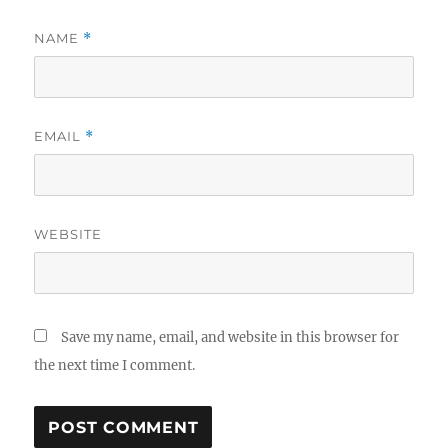
NAME
*
EMAIL
*
WEBSITE
Save my name, email, and website in this browser for
the next time I comment.