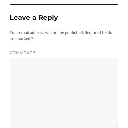
Leave a Reply
Your email address will not be published.
Required fields
are marked
*
COMMENT
*