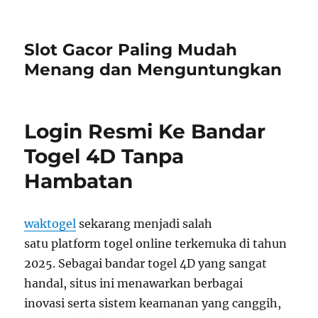
Slot Gacor Paling Mudah
Menang dan Menguntungkan
Login Resmi Ke Bandar
Togel 4D Tanpa
Hambatan
waktogel
sekarang menjadi salah
satu platform togel online terkemuka di tahun
2025. Sebagai bandar togel 4D yang sangat
handal, situs ini menawarkan berbagai
inovasi serta sistem keamanan yang canggih,