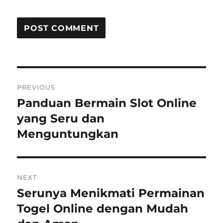
Post
PREVIOUS
navigation
Panduan Bermain Slot Online
Previous
post:
yang Seru dan
Menguntungkan
NEXT
Serunya Menikmati Permainan
Next
post:
Togel Online dengan Mudah