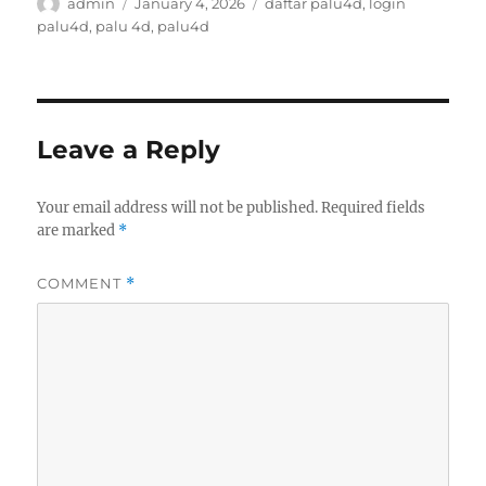
Author
Posted
Tags
admin
January 4, 2026
daftar palu4d
,
login
on
palu4d
,
palu 4d
,
palu4d
Leave a Reply
Your email address will not be published.
Required fields
are marked
*
COMMENT
*