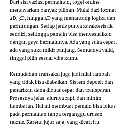
Dari sisi variasi permainan, togel online
menawarkan banyak pilihan. Mulai dari format
2D, 3D, hingga 4D yang menantang logika dan
perhitungan. Setiap jenis punya karakteristik
sendiri, sehingga pemain bisa menyesuaikan
dengan gaya bermainnya. Ada yang suka cepat,
ada yang suka mikir panjang. Semuanya valid,
tinggal pilih sesuai vibe kamu.
Kemudahan transaksi juga jadi nilai tambah
yang tidak bisa diabaikan. Sistem deposit dan
penarikan dana dibuat cepat dan transparan.
Prosesnya jelas, alurnya rapi, dan minim
hambatan. Hal ini membuat pemain bisa fokus
pada permainan tanpa terganggu urusan
teknis. Karena jujur saja, yang dicari itu