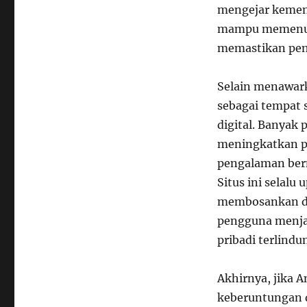
mengejar kemena
mampu memenuhi 
memastikan peng
Selain menawarka
sebagai tempat s
digital. Banyak
meningkatkan p
pengalaman be
Situs ini selalu
membosankan da
pengguna menjad
pribadi terlindu
Akhirnya, jika 
keberuntungan d