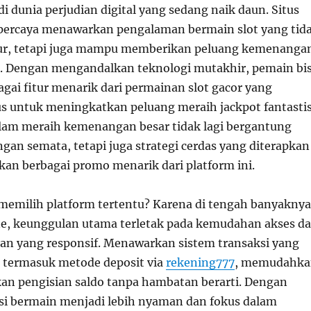
 dunia perjudian digital yang sedang naik daun. Situs
percaya menawarkan pengalaman bermain slot yang tid
r, tetapi juga mampu memberikan peluang kemenanga
ri. Dengan mengandalkan teknologi mutakhir, pemain bi
gai fitur menarik dari permainan slot gacor yang
s untuk meningkatkan peluang meraih jackpot fantastis
lam meraih kemenangan besar tidak lagi bergantung
gan semata, tetapi juga strategi cerdas yang diterapkan
an berbagai promo menarik dari platform ini.
emilih platform tertentu? Karena di tengah banyaknya
ne, keunggulan utama terletak pada kemudahan akses d
an yang responsif. Menawarkan sistem transaksi yang
 termasuk metode deposit via
rekening777
, memudahka
n pengisian saldo tanpa hambatan berarti. Dengan
sesi bermain menjadi lebih nyaman dan fokus dalam