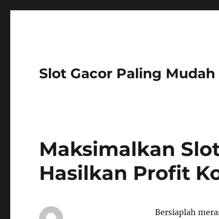
Slot Gacor Paling Mud
Maksimalkan Slot
Hasilkan Profit K
Bersiaplah meras