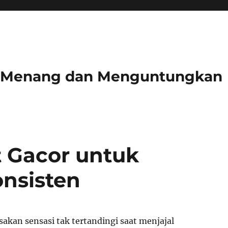
ah Menang dan Menguntungkan
 Gacor untuk
onsisten
akan sensasi tak tertandingi saat menjajal