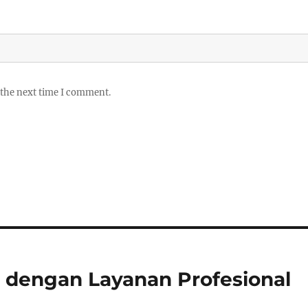
 the next time I comment.
a dengan Layanan Profesional