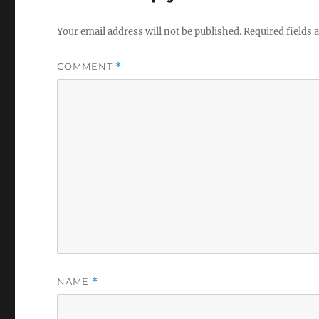
Your email address will not be published.
Required fields
COMMENT
*
NAME
*