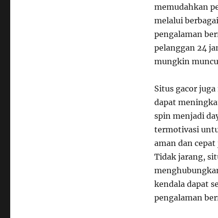
memudahkan pem
melalui berbaga
pengalaman berm
pelanggan 24 ja
mungkin muncul
Situs gacor jug
dapat meningkat
spin menjadi da
termotivasi un
aman dan cepat 
Tidak jarang, si
menghubungkan 
kendala dapat s
pengalaman ber