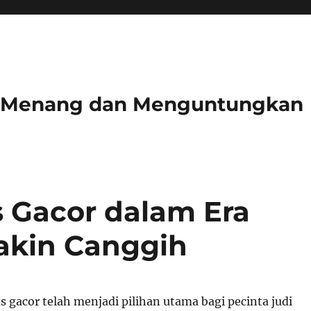
ah Menang dan Menguntungkan
 Gacor dalam Era
akin Canggih
s gacor telah menjadi pilihan utama bagi pecinta judi