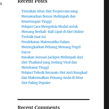
Recent Posts
an
Temukan Situs Slot Terpercaya yang
Menawarkan Bonus Melimpah dan
Keuntungan Tinggi
Pelajari Cara Mengelola Modal untuk
i
Menang Berkali-Kali Lipat di Slot Online
Terbaik Saat Ini
Pendekatan Matematika Dalam
Meningkatkan Peluang Menang Togel
Gacor
Rasakan Sensasi Jackpot Melimpah dari
Slot Thailand yang Sedang Viral dan
Membayar Tinggi
Pelajari Teknik Bermain Slot Anti Rungkad
dan Maksimalkan Peluang Anda di Situs
Slot Paling Populer
Recent Comments