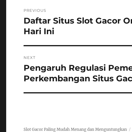
Post
PREVIOUS
navigation
Daftar Situs Slot Gacor 
Previous
post:
Hari Ini
NEXT
Pengaruh Regulasi Peme
Next
post:
Perkembangan Situs Gaco
Slot Gacor Paling Mudah Menang dan Menguntungkan