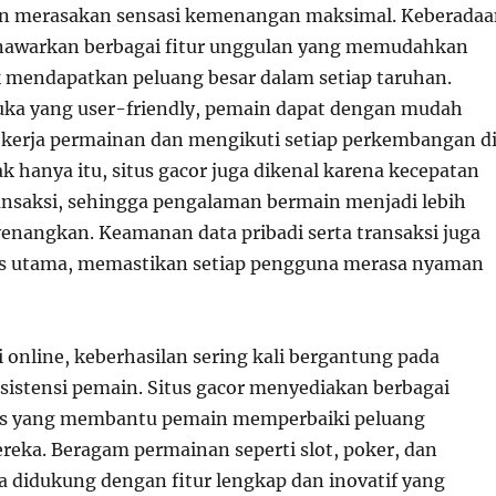
gin merasakan sensasi kemenangan maksimal. Keberada
enawarkan berbagai fitur unggulan yang memudahkan
mendapatkan peluang besar dalam setiap taruhan.
ka yang user-friendly, pemain dapat dengan mudah
kerja permainan dan mengikuti setiap perkembangan d
ak hanya itu, situs gacor juga dikenal karena kecepatan
ansaksi, sehingga pengalaman bermain menjadi lebih
enangkan. Keamanan data pribadi serta transaksi juga
as utama, memastikan setiap pengguna merasa nyaman
 online, keberhasilan sering kali bergantung pada
nsistensi pemain. Situs gacor menyediakan berbagai
ps yang membantu pemain memperbaiki peluang
ka. Beragam permainan seperti slot, poker, dan
a didukung dengan fitur lengkap dan inovatif yang