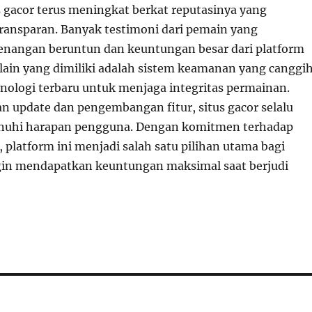
s gacor terus meningkat berkat reputasinya yang
transparan. Banyak testimoni dari pemain yang
nangan beruntun dan keuntungan besar dari platform
 lain yang dimiliki adalah sistem keamanan yang canggi
knologi terbaru untuk menjaga integritas permainan.
n update dan pengembangan fitur, situs gacor selalu
uhi harapan pengguna. Dengan komitmen terhadap
, platform ini menjadi salah satu pilihan utama bagi
gin mendapatkan keuntungan maksimal saat berjudi