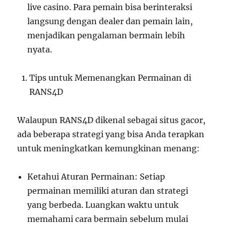
live casino. Para pemain bisa berinteraksi
langsung dengan dealer dan pemain lain,
menjadikan pengalaman bermain lebih
nyata.
Tips untuk Memenangkan Permainan di
RANS4D
Walaupun RANS4D dikenal sebagai situs gacor,
ada beberapa strategi yang bisa Anda terapkan
untuk meningkatkan kemungkinan menang:
Ketahui Aturan Permainan: Setiap
permainan memiliki aturan dan strategi
yang berbeda. Luangkan waktu untuk
memahami cara bermain sebelum mulai