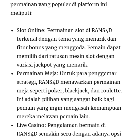
permainan yang populer di platform ini
meliputi:
Slot Online: Permainan slot di RANS4D
terkenal dengan tema yang menarik dan
fitur bonus yang menggoda. Pemain dapat
memilih dari ratusan mesin slot dengan
variasi jackpot yang menarik.
Permainan Meja: Untuk para penggemar
strategi, RANS4D menawarkan permainan
meja seperti poker, blackjack, dan roulette.
Ini adalah pilihan yang sangat baik bagi
pemain yang ingin mengasah kemampuan
mereka melawan pemain lain.
Live Casino: Pengalaman bermain di
RANS4D semakin seru dengan adanya opsi