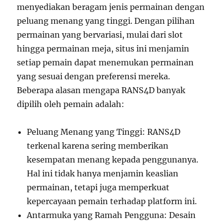
menyediakan beragam jenis permainan dengan
peluang menang yang tinggi. Dengan pilihan
permainan yang bervariasi, mulai dari slot
hingga permainan meja, situs ini menjamin
setiap pemain dapat menemukan permainan
yang sesuai dengan preferensi mereka.
Beberapa alasan mengapa RANS4D banyak
dipilih oleh pemain adalah:
Peluang Menang yang Tinggi: RANS4D
terkenal karena sering memberikan
kesempatan menang kepada penggunanya.
Hal ini tidak hanya menjamin keaslian
permainan, tetapi juga memperkuat
kepercayaan pemain terhadap platform ini.
Antarmuka yang Ramah Pengguna: Desain