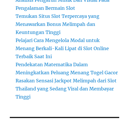
Analisis Pengaruh Musik Dan Visual Pada
Pengalaman Bermain Slot
Temukan Situs Slot Terpercaya yang
Menawarkan Bonus Melimpah dan
Keuntungan Tinggi
Pelajari Cara Mengelola Modal untuk
Menang Berkali-Kali Lipat di Slot Online
Terbaik Saat Ini
Pendekatan Matematika Dalam
Meningkatkan Peluang Menang Togel Gacor
Rasakan Sensasi Jackpot Melimpah dari Slot
Thailand yang Sedang Viral dan Membayar
Tinggi