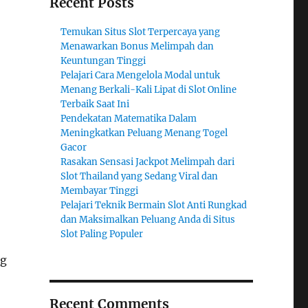
Recent Posts
Temukan Situs Slot Terpercaya yang
Menawarkan Bonus Melimpah dan
Keuntungan Tinggi
Pelajari Cara Mengelola Modal untuk
Menang Berkali-Kali Lipat di Slot Online
Terbaik Saat Ini
Pendekatan Matematika Dalam
Meningkatkan Peluang Menang Togel
Gacor
Rasakan Sensasi Jackpot Melimpah dari
Slot Thailand yang Sedang Viral dan
Membayar Tinggi
Pelajari Teknik Bermain Slot Anti Rungkad
dan Maksimalkan Peluang Anda di Situs
Slot Paling Populer
ng
Recent Comments