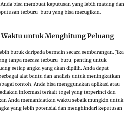
, Anda bisa membuat keputusan yang lebih matang dan
keputusan terburu-buru yang bisa merugikan.
 Waktu untuk Menghitung Peluang
lebih buruk daripada bermain secara sembarangan. Jika
ng tanpa merasa terburu-buru, penting untuk
ang setiap angka yang akan dipilih. Anda dapat
rbagai alat bantu dan analisis untuk meningkatkan
ebagai contoh, Anda bisa menggunakan aplikasi atau
diakan informasi terkait togel yang terperinci dan
tikan Anda memanfaatkan waktu sebaik mungkin untuk
ka yang lebih potensial dan menghindari keputusan