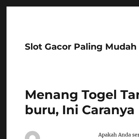
Slot Gacor Paling Mud
Menang Togel Ta
buru, Ini Caranya
Apakah Anda ser