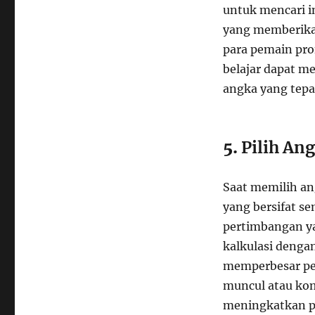
untuk mencari i
yang memberikan 
para pemain pr
belajar dapat m
angka yang tepa
5.
Pilih Ang
Saat memilih ang
yang bersifat s
pertimbangan ya
kalkulasi dengan
memperbesar pe
muncul atau kom
meningkatkan p