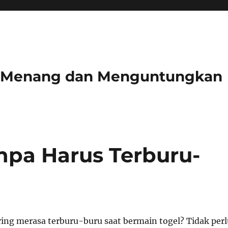
ah Menang dan Menguntungkan
npa Harus Terburu-
ing merasa terburu-buru saat bermain togel? Tidak perl