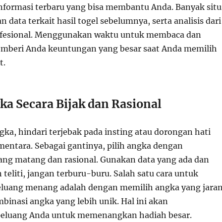
nformasi terbaru yang bisa membantu Anda. Banyak situ
data terkait hasil togel sebelumnya, serta analisis dari
ofesional. Menggunakan waktu untuk membaca dan
emberi Anda keuntungan yang besar saat Anda memilih
t.
ka Secara Bijak dan Rasional
ka, hindari terjebak pada insting atau dorongan hati
ementara. Sebagai gantinya, pilih angka dengan
ng matang dan rasional. Gunakan data yang ada dan
 teliti, jangan terburu-buru. Salah satu cara untuk
luang menang adalah dengan memilih angka yang jara
binasi angka yang lebih unik. Hal ini akan
eluang Anda untuk memenangkan hadiah besar.