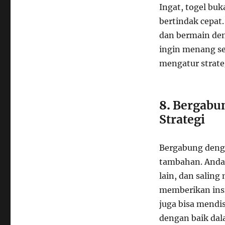
Ingat, togel b
bertindak cepat
dan bermain den
ingin menang se
mengatur strate
8.
Bergabun
Strategi
Bergabung deng
tambahan. Anda 
lain, dan saling
memberikan insi
juga bisa mend
dengan baik da