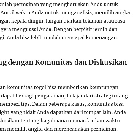
ukanlah permainan yang mengharuskan Anda untuk
. Ambil waktu Anda untuk menganalisis, memilih angka,
gan kepala dingin. Jangan biarkan tekanan atau rasa
gera menguasai Anda. Dengan berpikir jernih dan
gi, Anda bisa lebih mudah mencapai kemenangan.
g dengan Komunitas dan Diskusikan
an komunitas togel bisa memberikan keuntungan
dapat berbagi pengalaman, belajar dari strategi orang
 memberi tips. Dalam beberapa kasus, komunitas bisa
ght yang tidak Anda dapatkan dari tempat lain. Anda
iskusikan tentang bagaimana memanfaatkan waktu
lam memilih angka dan merencanakan permainan.