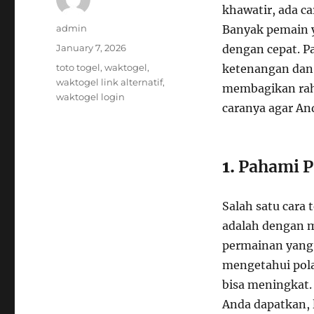
khawatir, ada c
Author
admin
Banyak pemain y
Posted
January 7, 2026
dengan cepat. P
on
Tags
toto togel
,
waktogel
,
ketenangan dan s
waktogel link alternatif
,
membagikan raha
waktogel login
caranya agar An
1.
Pahami P
Salah satu cara
adalah dengan m
permainan yang
mengetahui pol
bisa meningkat.
Anda dapatkan, 