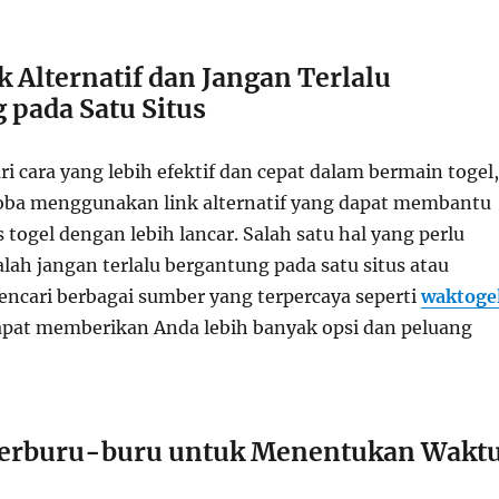
k Alternatif dan Jangan Terlalu
 pada Satu Situs
i cara yang lebih efektif dan cepat dalam bermain togel,
oba menggunakan link alternatif yang dapat membantu
ogel dengan lebih lancar. Salah satu hal yang perlu
lah jangan terlalu bergantung pada satu situs atau
Mencari berbagai sumber yang terpercaya seperti
waktoge
 dapat memberikan Anda lebih banyak opsi dan peluang
Terburu-buru untuk Menentukan Wakt