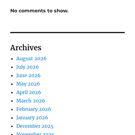
No comments to show.
Archives
August 2026
July 2026
June 2026
May 2026
April 2026
March 2026
February 2026
January 2026
December 2025
November 2025