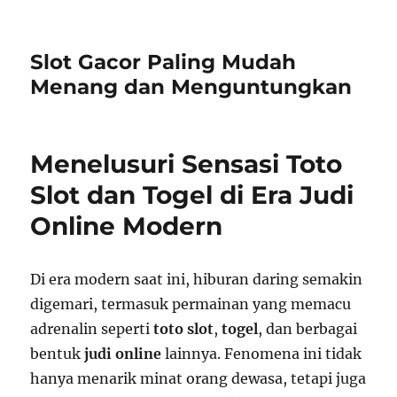
Slot Gacor Paling Mudah
Menang dan Menguntungkan
Menelusuri Sensasi Toto
Slot dan Togel di Era Judi
Online Modern
Di era modern saat ini, hiburan daring semakin
digemari, termasuk permainan yang memacu
adrenalin seperti
toto slot
,
togel
, dan berbagai
bentuk
judi online
lainnya. Fenomena ini tidak
hanya menarik minat orang dewasa, tetapi juga