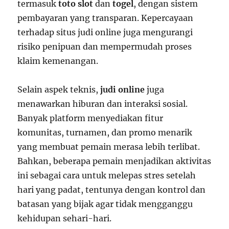
termasuk
toto slot
dan
togel
, dengan sistem
pembayaran yang transparan. Kepercayaan
terhadap situs judi online juga mengurangi
risiko penipuan dan mempermudah proses
klaim kemenangan.
Selain aspek teknis,
judi online
juga
menawarkan hiburan dan interaksi sosial.
Banyak platform menyediakan fitur
komunitas, turnamen, dan promo menarik
yang membuat pemain merasa lebih terlibat.
Bahkan, beberapa pemain menjadikan aktivitas
ini sebagai cara untuk melepas stres setelah
hari yang padat, tentunya dengan kontrol dan
batasan yang bijak agar tidak mengganggu
kehidupan sehari-hari.