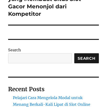
Gacor Menonjol dari
Kompetitor
Search
SEARCH
Recent Posts
Pelajari Cara Mengelola Modal untuk
Menang Berkali-Kali Lipat di Slot Online