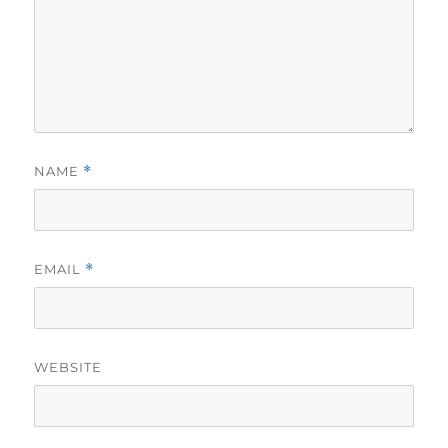
NAME
*
EMAIL
*
WEBSITE