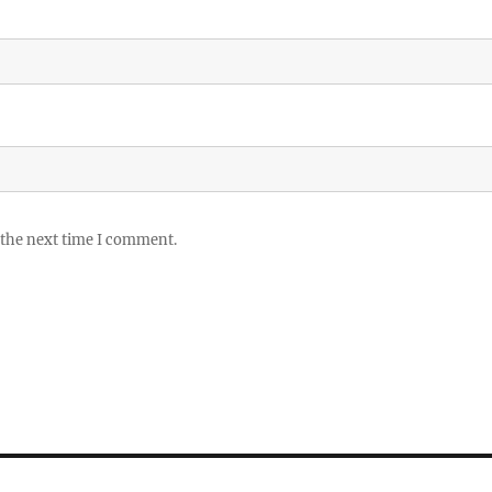
 the next time I comment.