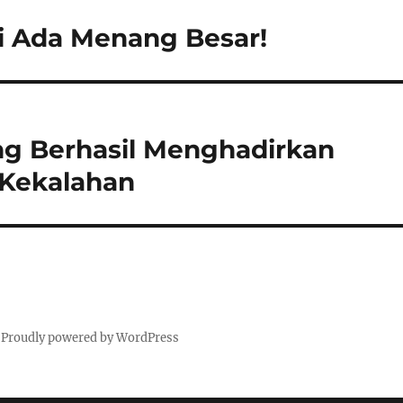
ri Ada Menang Besar!
ang Berhasil Menghadirkan
Kekalahan
Proudly powered by WordPress