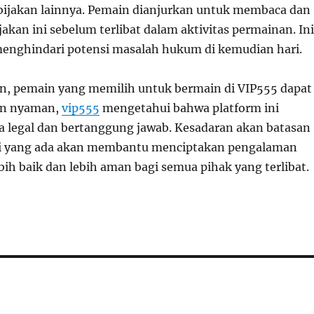
bijakan lainnya. Pemain dianjurkan untuk membaca dan
kan ini sebelum terlibat dalam aktivitas permainan. Ini
enghindari potensi masalah hukum di kemudian hari.
, pemain yang memilih untuk bermain di VIP555 dapat
an nyaman,
vip555
mengetahui bahwa platform ini
ra legal dan bertanggung jawab. Kesadaran akan batasan
asi yang ada akan membantu menciptakan pengalaman
ih baik dan lebih aman bagi semua pihak yang terlibat.