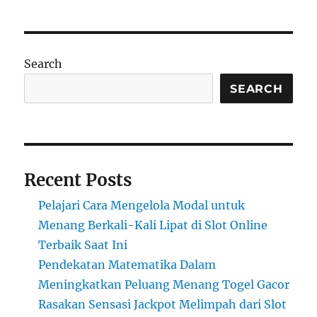
Search
SEARCH
Recent Posts
Pelajari Cara Mengelola Modal untuk
Menang Berkali-Kali Lipat di Slot Online
Terbaik Saat Ini
Pendekatan Matematika Dalam
Meningkatkan Peluang Menang Togel Gacor
Rasakan Sensasi Jackpot Melimpah dari Slot