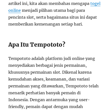
artikel ini, kita akan membahas mengapa
togel
online
menjadi pilihan utama bagi para
pencinta slot, serta bagaimana situs ini dapat
memberikan kemenangan setiap hari.
Apa Itu Tempototo?
Tempototo adalah platform judi online yang
menyediakan berbagai jenis permainan,
khususnya permainan slot. Dikenal karena
kemudahan akses, keamanan, dan variasi
permainan yang ditawarkan, Tempototo telah
menarik perhatian banyak pemain di
Indonesia. Dengan antarmuka yang user-
friendly, pemain dapat dengan mudah