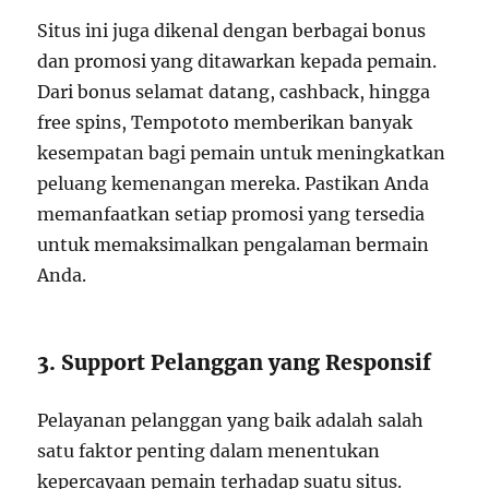
Situs ini juga dikenal dengan berbagai bonus
dan promosi yang ditawarkan kepada pemain.
Dari bonus selamat datang, cashback, hingga
free spins, Tempototo memberikan banyak
kesempatan bagi pemain untuk meningkatkan
peluang kemenangan mereka. Pastikan Anda
memanfaatkan setiap promosi yang tersedia
untuk memaksimalkan pengalaman bermain
Anda.
3. Support Pelanggan yang Responsif
Pelayanan pelanggan yang baik adalah salah
satu faktor penting dalam menentukan
kepercayaan pemain terhadap suatu situs.