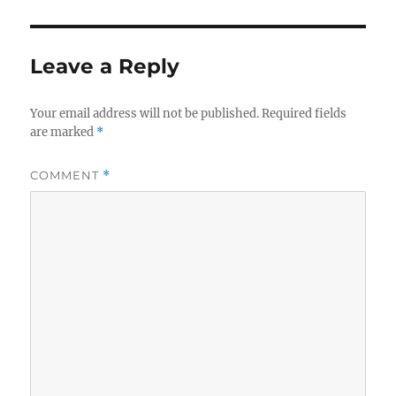
Leave a Reply
Your email address will not be published.
Required fields
are marked
*
COMMENT
*