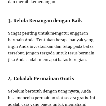
dan meraih kemenangan.
3. Kelola Keuangan dengan Baik
Sangat penting untuk mengatur anggaran
bermain Anda. Tentukan berapa banyak yang
ingin Anda investasikan dan tetap pada batas
tersebut. Jangan tergoda untuk terus bermain
jika Anda sudah mencapai batas kerugian.
4. Cobalah Permainan Gratis
Sebelum bertaruh dengan uang nyata, Anda
bisa mencoba permainan slot secara gratis. Ini
adalah cara yang bagus untuk memahami