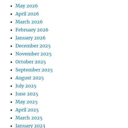
May 2026
April 2026
March 2026
February 2026
January 2026
December 2025
November 2025
October 2025
September 2025
August 2025
July 2025
June 2025
May 2025
April 2025
March 2025
January 2023