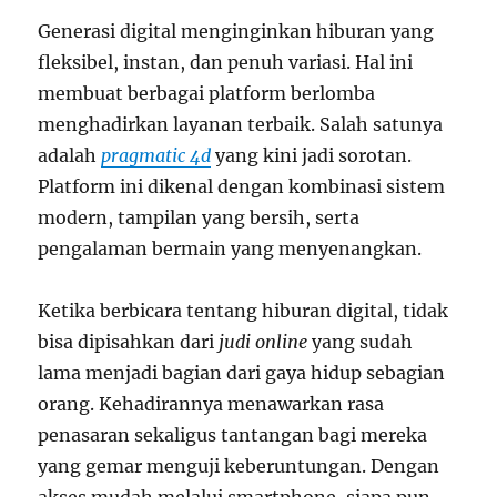
Generasi digital menginginkan hiburan yang
fleksibel, instan, dan penuh variasi. Hal ini
membuat berbagai platform berlomba
menghadirkan layanan terbaik. Salah satunya
adalah
pragmatic 4d
yang kini jadi sorotan.
Platform ini dikenal dengan kombinasi sistem
modern, tampilan yang bersih, serta
pengalaman bermain yang menyenangkan.
Ketika berbicara tentang hiburan digital, tidak
bisa dipisahkan dari
judi online
yang sudah
lama menjadi bagian dari gaya hidup sebagian
orang. Kehadirannya menawarkan rasa
penasaran sekaligus tantangan bagi mereka
yang gemar menguji keberuntungan. Dengan