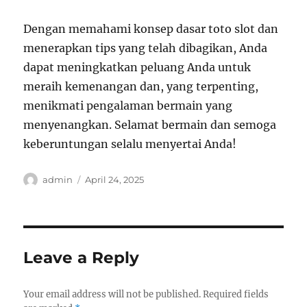
Dengan memahami konsep dasar toto slot dan
menerapkan tips yang telah dibagikan, Anda
dapat meningkatkan peluang Anda untuk
meraih kemenangan dan, yang terpenting,
menikmati pengalaman bermain yang
menyenangkan. Selamat bermain dan semoga
keberuntungan selalu menyertai Anda!
Author
Posted
admin
April 24, 2025
on
Leave a Reply
Your email address will not be published.
Required fields