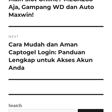
post:
Aja, Gampang WD dan Auto
Maxwin!
NEXT
Cara Mudah dan Aman
Next
post:
Captogel Login: Panduan
Lengkap untuk Akses Akun
Anda
Search