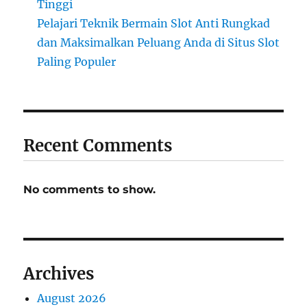
Tinggi
Pelajari Teknik Bermain Slot Anti Rungkad
dan Maksimalkan Peluang Anda di Situs Slot
Paling Populer
Recent Comments
No comments to show.
Archives
August 2026