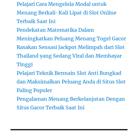
Pelajari Cara Mengelola Modal untuk
Menang Berkali-Kali Lipat di Slot Online
Terbaik Saat Ini
Pendekatan Matematika Dalam
Meningkatkan Peluang Menang Togel Gacor
Rasakan Sensasi Jackpot Melimpah dari Slot
Thailand yang Sedang Viral dan Membayar
Tinggi
Pelajari Teknik Bermain Slot Anti Rungkad
dan Maksimalkan Peluang Anda di Situs Slot
Paling Populer
Pengalaman Menang Berkelanjutan Dengan
Situs Gacor Terbaik Saat Ini