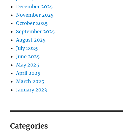
December 2025
November 2025
October 2025
September 2025
August 2025
July 2025
June 2025
May 2025
April 2025
March 2025
January 2023
Categories