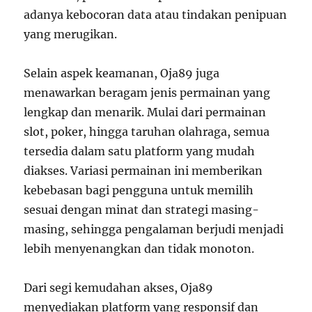
adanya kebocoran data atau tindakan penipuan
yang merugikan.
Selain aspek keamanan, Oja89 juga
menawarkan beragam jenis permainan yang
lengkap dan menarik. Mulai dari permainan
slot, poker, hingga taruhan olahraga, semua
tersedia dalam satu platform yang mudah
diakses. Variasi permainan ini memberikan
kebebasan bagi pengguna untuk memilih
sesuai dengan minat dan strategi masing-
masing, sehingga pengalaman berjudi menjadi
lebih menyenangkan dan tidak monoton.
Dari segi kemudahan akses, Oja89
menyediakan platform yang responsif dan