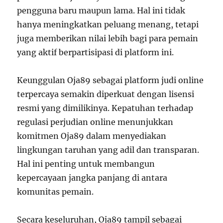
pengguna baru maupun lama. Hal ini tidak
hanya meningkatkan peluang menang, tetapi
juga memberikan nilai lebih bagi para pemain
yang aktif berpartisipasi di platform ini.
Keunggulan Oja89 sebagai platform judi online
terpercaya semakin diperkuat dengan lisensi
resmi yang dimilikinya. Kepatuhan terhadap
regulasi perjudian online menunjukkan
komitmen Oja89 dalam menyediakan
lingkungan taruhan yang adil dan transparan.
Hal ini penting untuk membangun
kepercayaan jangka panjang di antara
komunitas pemain.
Secara keseluruhan, Oja89 tampil sebagai