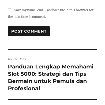
Save my name, email, and website in this browser for
the next time I comment.
Post
PREVIOUS
navigation
Panduan Lengkap Memahami
Previous
post:
Slot 5000: Strategi dan Tips
Bermain untuk Pemula dan
Profesional