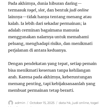
Pada akhirnya, dunia hiburan daring—
termasuk
togel
,
slot
, dan bentuk
judi online
lainnya—tidak hanya tentang menang atau
kalah. Ia lebih dari sekadar permainan; ia
adalah cerminan bagaimana manusia
menggunakan nalarnya untuk memahami
peluang, menghadapi risiko, dan menikmati
perjalanan di antara keduanya.
Dengan pendekatan yang tepat, setiap pemain
bisa menikmati keseruan tanpa kehilangan
arah. Karena pada akhirnya, keberuntungan
memang penting, tapi kebijaksanaanlah yang
membuat permainan tetap berarti.
Author
Posted
Tags
admin
October 15, 2025
data hk
,
judi online
,
togel