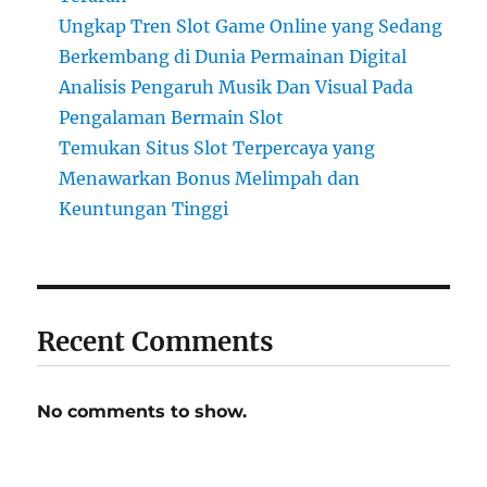
Ungkap Tren Slot Game Online yang Sedang
Berkembang di Dunia Permainan Digital
Analisis Pengaruh Musik Dan Visual Pada
Pengalaman Bermain Slot
Temukan Situs Slot Terpercaya yang
Menawarkan Bonus Melimpah dan
Keuntungan Tinggi
Recent Comments
No comments to show.