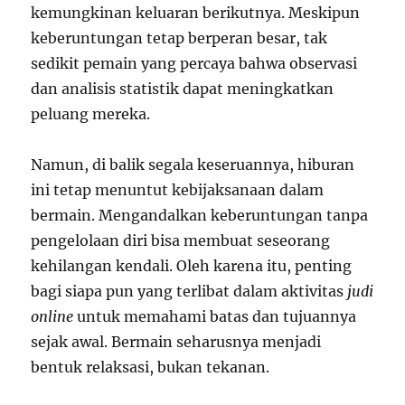
kemungkinan keluaran berikutnya. Meskipun
keberuntungan tetap berperan besar, tak
sedikit pemain yang percaya bahwa observasi
dan analisis statistik dapat meningkatkan
peluang mereka.
Namun, di balik segala keseruannya, hiburan
ini tetap menuntut kebijaksanaan dalam
bermain. Mengandalkan keberuntungan tanpa
pengelolaan diri bisa membuat seseorang
kehilangan kendali. Oleh karena itu, penting
bagi siapa pun yang terlibat dalam aktivitas
judi
online
untuk memahami batas dan tujuannya
sejak awal. Bermain seharusnya menjadi
bentuk relaksasi, bukan tekanan.