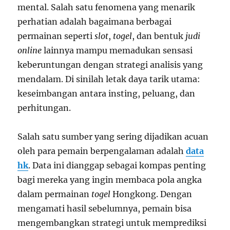
mental. Salah satu fenomena yang menarik
perhatian adalah bagaimana berbagai
permainan seperti
slot
,
togel
, dan bentuk
judi
online
lainnya mampu memadukan sensasi
keberuntungan dengan strategi analisis yang
mendalam. Di sinilah letak daya tarik utama:
keseimbangan antara insting, peluang, dan
perhitungan.
Salah satu sumber yang sering dijadikan acuan
oleh para pemain berpengalaman adalah
data
hk
. Data ini dianggap sebagai kompas penting
bagi mereka yang ingin membaca pola angka
dalam permainan
togel
Hongkong. Dengan
mengamati hasil sebelumnya, pemain bisa
mengembangkan strategi untuk memprediksi