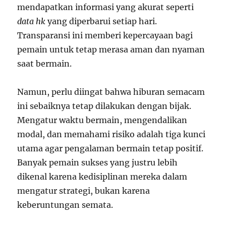
mendapatkan informasi yang akurat seperti
data hk
yang diperbarui setiap hari.
Transparansi ini memberi kepercayaan bagi
pemain untuk tetap merasa aman dan nyaman
saat bermain.
Namun, perlu diingat bahwa hiburan semacam
ini sebaiknya tetap dilakukan dengan bijak.
Mengatur waktu bermain, mengendalikan
modal, dan memahami risiko adalah tiga kunci
utama agar pengalaman bermain tetap positif.
Banyak pemain sukses yang justru lebih
dikenal karena kedisiplinan mereka dalam
mengatur strategi, bukan karena
keberuntungan semata.