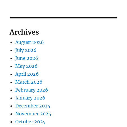
Archives
August 2026
July 2026
June 2026
May 2026
April 2026
March 2026
February 2026
January 2026
December 2025
November 2025
October 2025