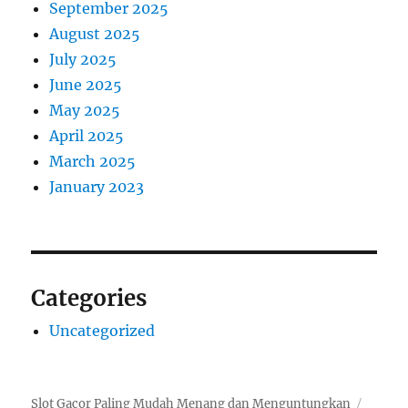
September 2025
August 2025
July 2025
June 2025
May 2025
April 2025
March 2025
January 2023
Categories
Uncategorized
Slot Gacor Paling Mudah Menang dan Menguntungkan