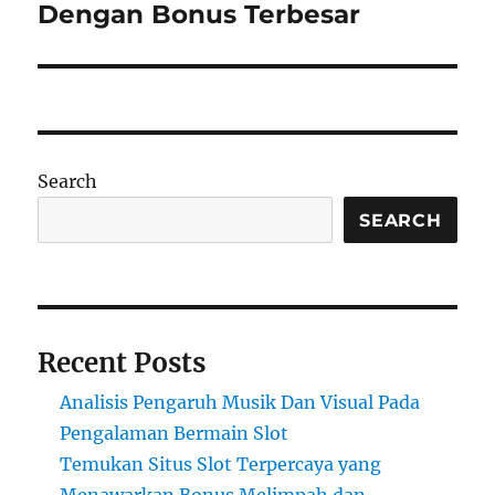
post:
Dengan Bonus Terbesar
Search
SEARCH
Recent Posts
Analisis Pengaruh Musik Dan Visual Pada
Pengalaman Bermain Slot
Temukan Situs Slot Terpercaya yang