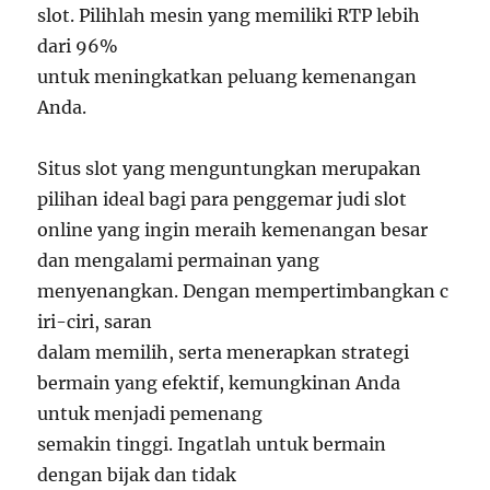
slot. Pilihlah mesin yang memiliki RTP lebih
dari 96%
untuk meningkatkan peluang kemenangan
Anda.
Situs slot yang menguntungkan merupakan
pilihan ideal bagi para penggemar judi slot
online yang ingin meraih kemenangan besar
dan mengalami permainan yang
menyenangkan. Dengan mempertimbangkan c
iri-ciri, saran
dalam memilih, serta menerapkan strategi
bermain yang efektif, kemungkinan Anda
untuk menjadi pemenang
semakin tinggi. Ingatlah untuk bermain
dengan bijak dan tidak