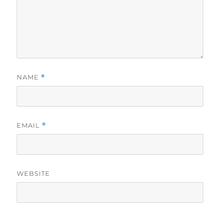
NAME
*
EMAIL
*
WEBSITE