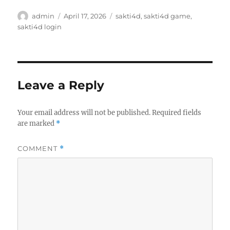
Author
Posted
Tags
admin
April 17, 2026
sakti4d
,
sakti4d game
,
on
sakti4d login
Leave a Reply
Your email address will not be published.
Required fields
are marked
*
COMMENT
*