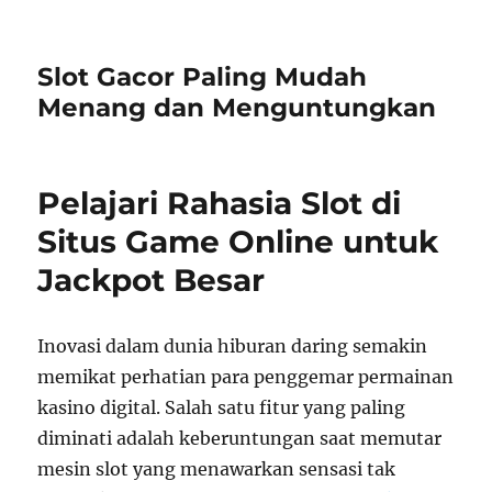
Slot Gacor Paling Mudah
Menang dan Menguntungkan
Pelajari Rahasia Slot di
Situs Game Online untuk
Jackpot Besar
Inovasi dalam dunia hiburan daring semakin
memikat perhatian para penggemar permainan
kasino digital. Salah satu fitur yang paling
diminati adalah keberuntungan saat memutar
mesin slot yang menawarkan sensasi tak