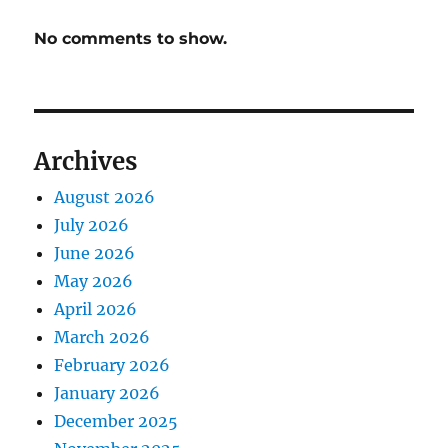
No comments to show.
Archives
August 2026
July 2026
June 2026
May 2026
April 2026
March 2026
February 2026
January 2026
December 2025