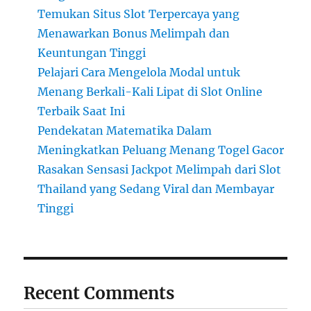
Temukan Situs Slot Terpercaya yang
Menawarkan Bonus Melimpah dan
Keuntungan Tinggi
Pelajari Cara Mengelola Modal untuk
Menang Berkali-Kali Lipat di Slot Online
Terbaik Saat Ini
Pendekatan Matematika Dalam
Meningkatkan Peluang Menang Togel Gacor
Rasakan Sensasi Jackpot Melimpah dari Slot
Thailand yang Sedang Viral dan Membayar
Tinggi
Recent Comments