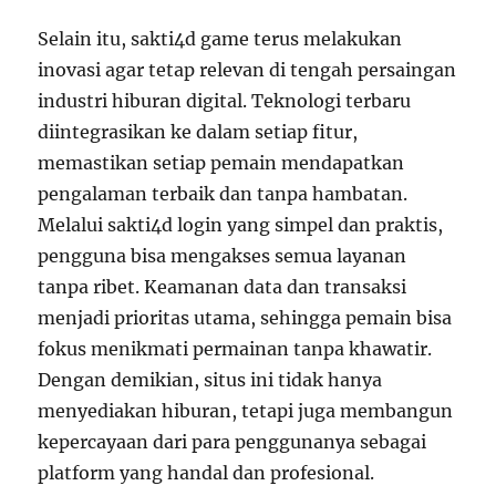
Selain itu, sakti4d game terus melakukan
inovasi agar tetap relevan di tengah persaingan
industri hiburan digital. Teknologi terbaru
diintegrasikan ke dalam setiap fitur,
memastikan setiap pemain mendapatkan
pengalaman terbaik dan tanpa hambatan.
Melalui sakti4d login yang simpel dan praktis,
pengguna bisa mengakses semua layanan
tanpa ribet. Keamanan data dan transaksi
menjadi prioritas utama, sehingga pemain bisa
fokus menikmati permainan tanpa khawatir.
Dengan demikian, situs ini tidak hanya
menyediakan hiburan, tetapi juga membangun
kepercayaan dari para penggunanya sebagai
platform yang handal dan profesional.