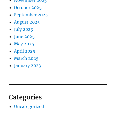
November 2025
October 2025
September 2025
August 2025
July 2025
June 2025
May 2025
April 2025
March 2025
January 2023
Categories
Uncategorized