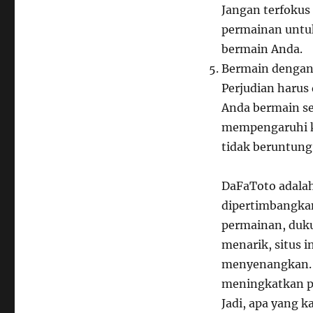
Jangan terfokus 
permainan untuk
bermain Anda.
Bermain dengan
Perjudian harus
Anda bermain se
mempengaruhi k
tidak beruntung,
DaFaToto adalah 
dipertimbangkan
permainan, duku
menarik, situs 
menyenangkan. 
meningkatkan p
Jadi, apa yang 