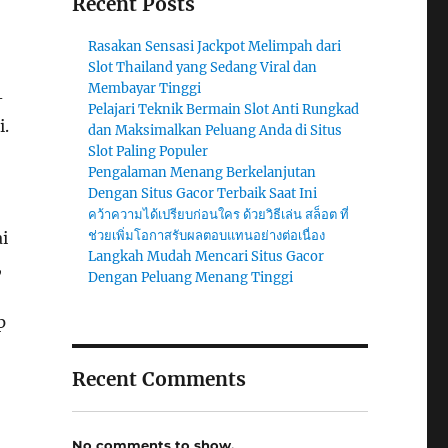
Recent Posts
Rasakan Sensasi Jackpot Melimpah dari
Slot Thailand yang Sedang Viral dan
Membayar Tinggi
-
Pelajari Teknik Bermain Slot Anti Rungkad
i.
dan Maksimalkan Peluang Anda di Situs
Slot Paling Populer
Pengalaman Menang Berkelanjutan
Dengan Situs Gacor Terbaik Saat Ini
คว้าความได้เปรียบก่อนใคร ด้วยวิธีเล่น สล็อต ที่
ช่วยเพิ่มโอกาสรับผลตอบแทนอย่างต่อเนื่อง
i
Langkah Mudah Mencari Situs Gacor
,
Dengan Peluang Menang Tinggi
p
Recent Comments
No comments to show.