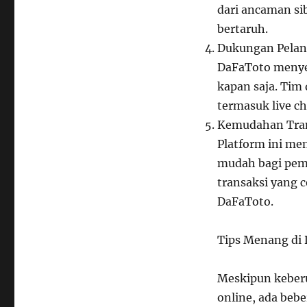
dari ancaman si
bertaruh.
Dukungan Pelan
DaFaToto menye
kapan saja. Tim
termasuk live ch
Kemudahan Tra
Platform ini m
mudah bagi pema
transaksi yang 
DaFaToto.
Tips Menang di
Meskipun keber
online, ada be