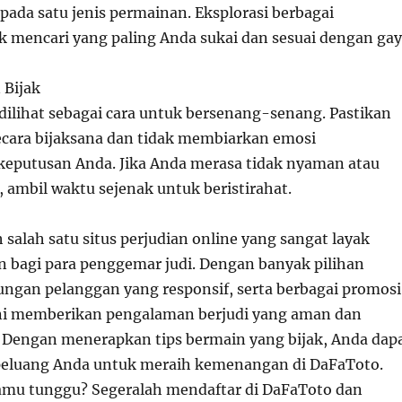
pada satu jenis permainan. Eksplorasi berbagai
 mencari yang paling Anda sukai dan sesuai dengan ga
 Bijak
 dilihat sebagai cara untuk bersenang-senang. Pastikan
cara bijaksana dan tidak membiarkan emosi
eputusan Anda. Jika Anda merasa tidak nyaman atau
 ambil waktu sejenak untuk beristirahat.
salah satu situs perjudian online yang sangat layak
 bagi para penggemar judi. Dengan banyak pilihan
ngan pelanggan yang responsif, serta berbagai promosi
ini memberikan pengalaman berjudi yang aman dan
Dengan menerapkan tips bermain yang bijak, Anda dap
eluang Anda untuk meraih kemenangan di DaFaToto.
kamu tunggu? Segeralah mendaftar di DaFaToto dan