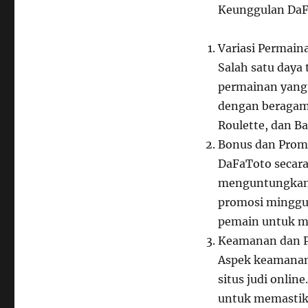
Keunggulan Da
Variasi Permain
Salah satu daya
permainan yang 
dengan beragam 
Roulette, dan Ba
Bonus dan Prom
DaFaToto secara
menguntungkan b
promosi minggu
pemain untuk 
Keamanan dan P
Aspek keamanan 
situs judi onli
untuk memastika