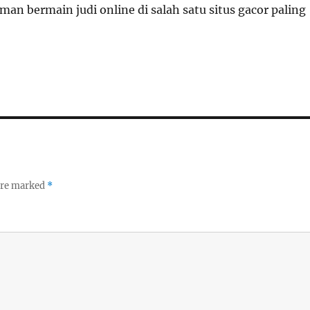
an bermain judi online di salah satu situs gacor paling
 are marked
*