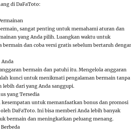
ang di DaFaToto:
Permainan
bermain, sangat penting untuk memahami aturan dan
ermainan yang Anda pilih. Luangkan waktu untuk
a bermain dan coba versi gratis sebelum bertaruh denga
n Anda
anggaran bermain dan patuhi itu. Mengelola anggaran
alah kunci untuk menikmati pengalaman bermain tanpa
 lebih dari yang Anda sanggupi.
us yang Tersedia
n kesempatan untuk memanfaatkan bonus dan promosi
 oleh DaFaToto. Ini bisa memberi Anda lebih banyak
uk bermain dan meningkatkan peluang menang.
 Berbeda