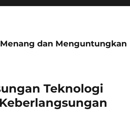
ah Menang dan Menguntungkan
sungan Teknologi
 Keberlangsungan