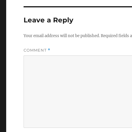
Leave a Reply
Your email address will not be published.
Required fields
COMMENT
*