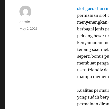
slot gacor hari i
permainan slot
Author
admin
menyenangkan d
Posted
May 2, 2026
berbagai jenis 
on
peluang besar 
kenyamanan menj
tenang saat mel
seperti bonus put
membuat pengal
user-friendly da
mampu memenuhi
Kualitas permain
yang sudah ber
permainan diran