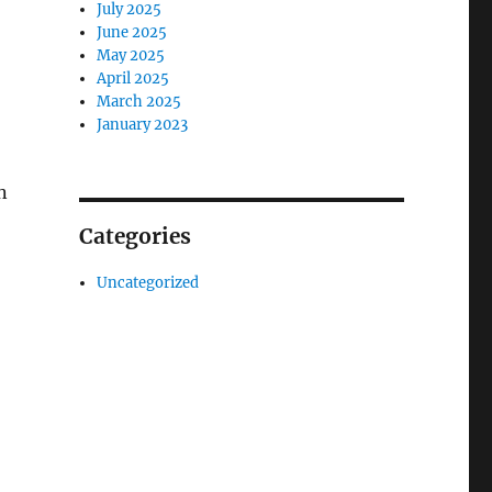
July 2025
June 2025
May 2025
April 2025
March 2025
January 2023
n
Categories
Uncategorized