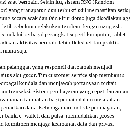
i saat bermain. Selain itu, sistem RNG (Random
r) yang transparan dan terbukti adil memastikan setia
ung secara acak dan fair. Fitur demo juga disediakan ag
rlatih sebelum melakukan taruhan dengan uang asli.
 melalui berbagai perangkat seperti komputer, tablet,
dikan aktivitas bermain lebih fleksibel dan praktis
i mana saja.
an pelanggan yang responsif dan ramah menjadi
 situs slot gacor. Tim customer service siap membantu
erbagai kendala dan menjawab pertanyaan terkait
un transaksi. Sistem pembayaran yang cepat dan aman
nyamanan tambahan bagi pemain dalam melakukan
 penarikan dana. Keberagaman metode pembayaran,
er bank, e-wallet, dan pulsa, memudahkan proses
an komitmen menjaga keamanan data dan privasi