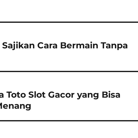
e Sajikan Cara Bermain Tanpa
 Toto Slot Gacor yang Bisa
Menang