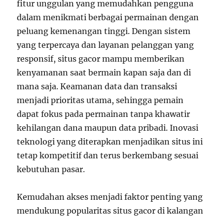
fitur unggulan yang memudahkan pengguna
dalam menikmati berbagai permainan dengan
peluang kemenangan tinggi. Dengan sistem
yang terpercaya dan layanan pelanggan yang
responsif, situs gacor mampu memberikan
kenyamanan saat bermain kapan saja dan di
mana saja. Keamanan data dan transaksi
menjadi prioritas utama, sehingga pemain
dapat fokus pada permainan tanpa khawatir
kehilangan dana maupun data pribadi. Inovasi
teknologi yang diterapkan menjadikan situs ini
tetap kompetitif dan terus berkembang sesuai
kebutuhan pasar.
Kemudahan akses menjadi faktor penting yang
mendukung popularitas situs gacor di kalangan