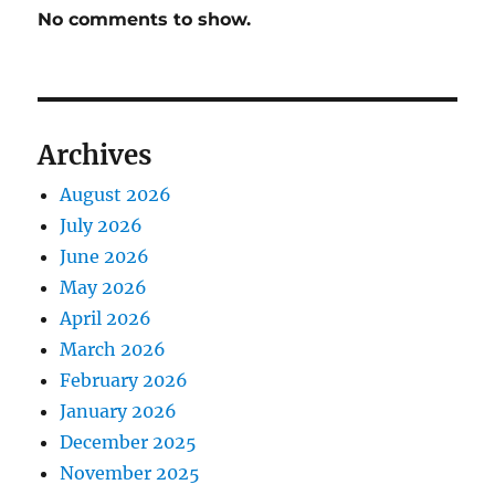
No comments to show.
Archives
August 2026
July 2026
June 2026
May 2026
April 2026
March 2026
February 2026
January 2026
December 2025
November 2025