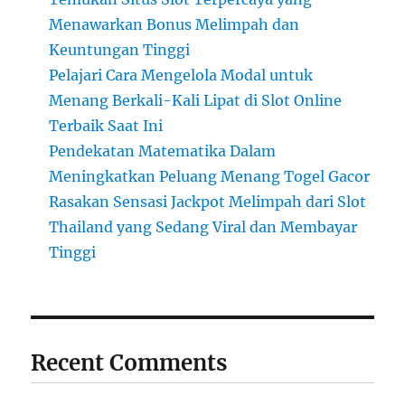
Menawarkan Bonus Melimpah dan
Keuntungan Tinggi
Pelajari Cara Mengelola Modal untuk
Menang Berkali-Kali Lipat di Slot Online
Terbaik Saat Ini
Pendekatan Matematika Dalam
Meningkatkan Peluang Menang Togel Gacor
Rasakan Sensasi Jackpot Melimpah dari Slot
Thailand yang Sedang Viral dan Membayar
Tinggi
Recent Comments