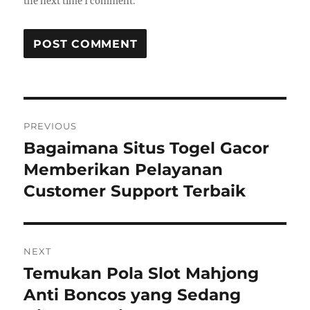
the next time I comment.
Post
PREVIOUS
navigation
Bagaimana Situs Togel Gacor
Previous
post:
Memberikan Pelayanan
Customer Support Terbaik
NEXT
Temukan Pola Slot Mahjong
Next
post:
Anti Boncos yang Sedang