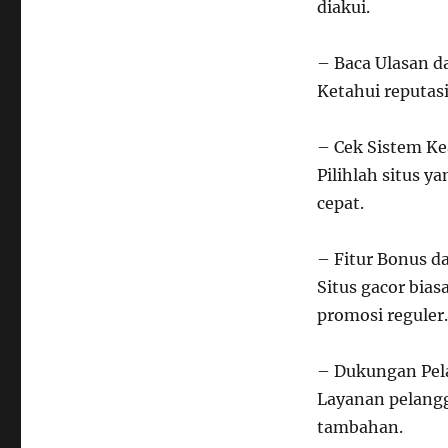
diakui.
– Baca Ulasan d
Ketahui reputasi
– Cek Sistem K
Pilihlah situs
cepat.
– Fitur Bonus d
Situs gacor bia
promosi reguler.
– Dukungan Pel
Layanan pelang
tambahan.