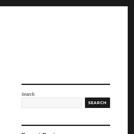
Search
SEARCH