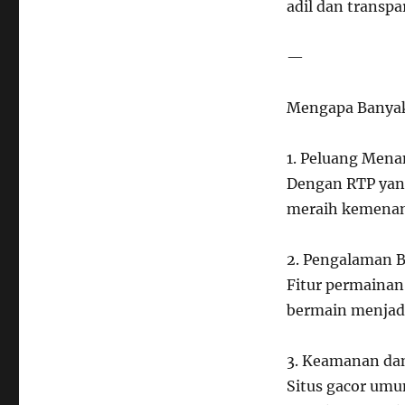
adil dan transpa
—
Mengapa Banyak 
1. Peluang Mena
Dengan RTP yang
meraih kemenang
2. Pengalaman 
Fitur permainan
bermain menjadi
3. Keamanan da
Situs gacor umu