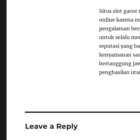
Situs slot gacor
online karena m
pengalaman ber
untuk selalu me
reputasi yang b
kenyamanan saat
bertanggung jaw
penghasilan uta
Leave a Reply