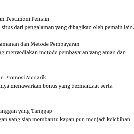
an Testimoni Pemain
 situs dari pengalaman yang dibagikan oleh pemain lain.
eamanan dan Metode Pembayaran
 yang menyediakan metode pembayaran yang aman dan
an Promosi Menarik
sanya menawarkan bonus yang bermanfaat serta
anggan yang Tanggap
gan yang siap membantu kapan pun menjadi kelebihan