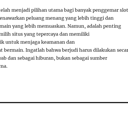
 telah menjadi pilihan utama bagi banyak penggemar slo
enawarkan peluang menang yang lebih tinggi dan
main yang lebih memuaskan. Namun, adalah penting
milih situs yang tepercaya dan memiliki
aik untuk menjaga keamanan dan
 bermain. Ingatlah bahwa berjudi harus dilakukan seca
ab dan sebagai hiburan, bukan sebagai sumber
ma.