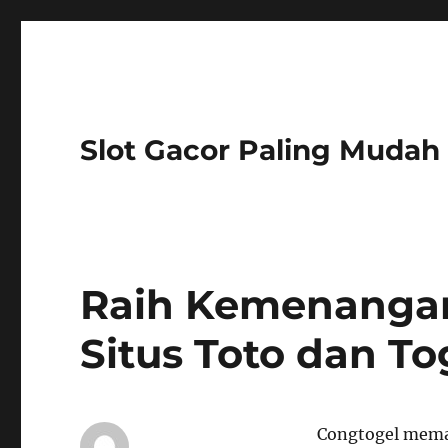
Slot Gacor Paling Mud
Raih Kemenangan
Situs Toto dan To
Congtogel mema