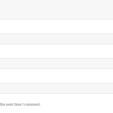
 the next time I comment.