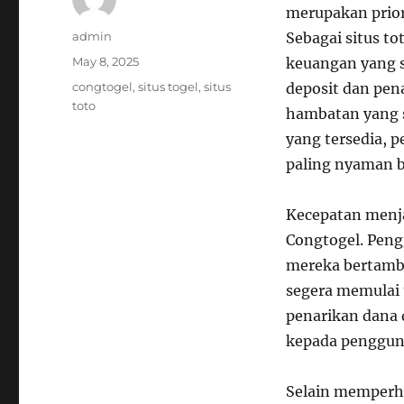
merupakan prior
Author
admin
Sebagai situs to
Posted
May 8, 2025
keuangan yang 
on
Tags
congtogel
,
situs togel
,
situs
deposit dan pena
toto
hambatan yang 
yang tersedia,
paling nyaman b
Kecepatan menja
Congtogel. Peng
mereka bertamba
segera memulai 
penarikan dana 
kepada penggun
Selain memperh