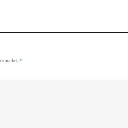
 are marked
*