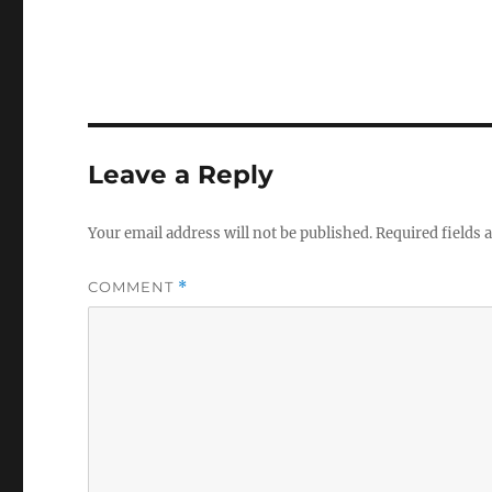
Leave a Reply
Your email address will not be published.
Required fields
COMMENT
*