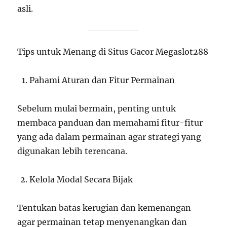
asli.
Tips untuk Menang di Situs Gacor Megaslot288
Pahami Aturan dan Fitur Permainan
Sebelum mulai bermain, penting untuk
membaca panduan dan memahami fitur-fitur
yang ada dalam permainan agar strategi yang
digunakan lebih terencana.
Kelola Modal Secara Bijak
Tentukan batas kerugian dan kemenangan
agar permainan tetap menyenangkan dan