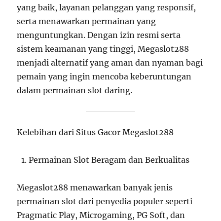
yang baik, layanan pelanggan yang responsif,
serta menawarkan permainan yang
menguntungkan. Dengan izin resmi serta
sistem keamanan yang tinggi, Megaslot288
menjadi alternatif yang aman dan nyaman bagi
pemain yang ingin mencoba keberuntungan
dalam permainan slot daring.
Kelebihan dari Situs Gacor Megaslot288
Permainan Slot Beragam dan Berkualitas
Megaslot288 menawarkan banyak jenis
permainan slot dari penyedia populer seperti
Pragmatic Play, Microgaming, PG Soft, dan