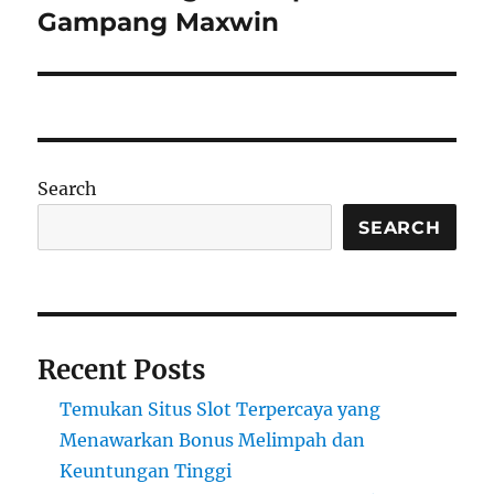
post:
Gampang Maxwin
Search
SEARCH
Recent Posts
Temukan Situs Slot Terpercaya yang
Menawarkan Bonus Melimpah dan
Keuntungan Tinggi