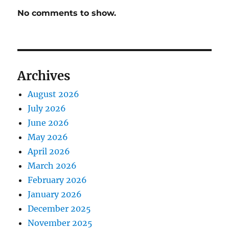
No comments to show.
Archives
August 2026
July 2026
June 2026
May 2026
April 2026
March 2026
February 2026
January 2026
December 2025
November 2025