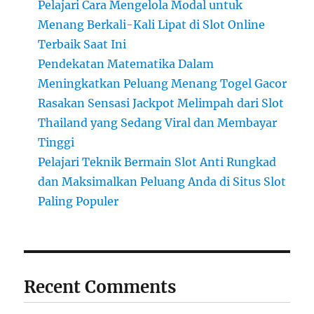
Pelajari Cara Mengelola Modal untuk
Menang Berkali-Kali Lipat di Slot Online
Terbaik Saat Ini
Pendekatan Matematika Dalam
Meningkatkan Peluang Menang Togel Gacor
Rasakan Sensasi Jackpot Melimpah dari Slot
Thailand yang Sedang Viral dan Membayar
Tinggi
Pelajari Teknik Bermain Slot Anti Rungkad
dan Maksimalkan Peluang Anda di Situs Slot
Paling Populer
Recent Comments