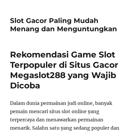
Slot Gacor Paling Mudah
Menang dan Menguntungkan
Rekomendasi Game Slot
Terpopuler di Situs Gacor
Megaslot288 yang Wajib
Dicoba
Dalam dunia permainan judi online, banyak
pemain mencari situs slot online yang
terpercaya dan menawarkan permainan
menarik. Salahn satu yang sedang populer dan