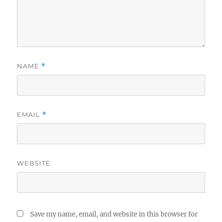
NAME
*
EMAIL
*
WEBSITE
Save my name, email, and website in this browser for