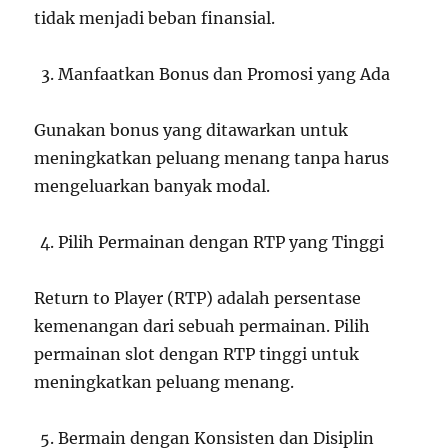
tidak menjadi beban finansial.
Manfaatkan Bonus dan Promosi yang Ada
Gunakan bonus yang ditawarkan untuk
meningkatkan peluang menang tanpa harus
mengeluarkan banyak modal.
Pilih Permainan dengan RTP yang Tinggi
Return to Player (RTP) adalah persentase
kemenangan dari sebuah permainan. Pilih
permainan slot dengan RTP tinggi untuk
meningkatkan peluang menang.
Bermain dengan Konsisten dan Disiplin