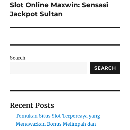
Slot Online Maxwin: Sensasi
Next
post:
Jackpot Sultan
Search
SEARCH
Recent Posts
Temukan Situs Slot Terpercaya yang
Menawarkan Bonus Melimpah dan