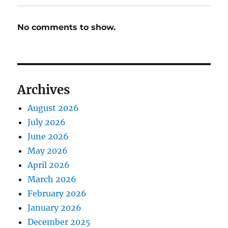
No comments to show.
Archives
August 2026
July 2026
June 2026
May 2026
April 2026
March 2026
February 2026
January 2026
December 2025