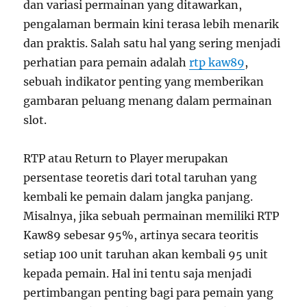
dan variasi permainan yang ditawarkan,
pengalaman bermain kini terasa lebih menarik
dan praktis. Salah satu hal yang sering menjadi
perhatian para pemain adalah
rtp kaw89
,
sebuah indikator penting yang memberikan
gambaran peluang menang dalam permainan
slot.
RTP atau Return to Player merupakan
persentase teoretis dari total taruhan yang
kembali ke pemain dalam jangka panjang.
Misalnya, jika sebuah permainan memiliki RTP
Kaw89 sebesar 95%, artinya secara teoritis
setiap 100 unit taruhan akan kembali 95 unit
kepada pemain. Hal ini tentu saja menjadi
pertimbangan penting bagi para pemain yang