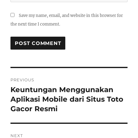
Save my name, email, and website in this browser for
the next time I comment.
Post
PREVIOUS
navigation
Keuntungan Menggunakan
Previous
post:
Aplikasi Mobile dari Situs Toto
Gacor Resmi
NEXT