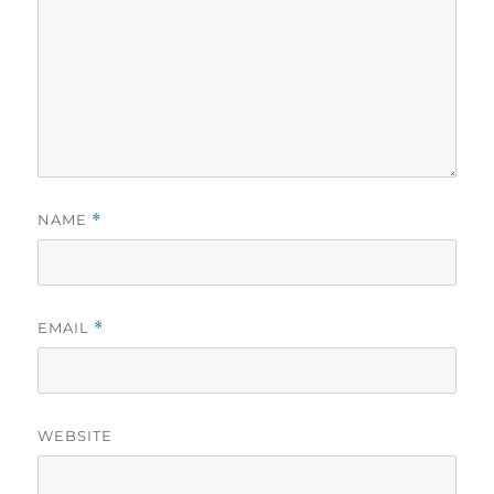
NAME
*
EMAIL
*
WEBSITE