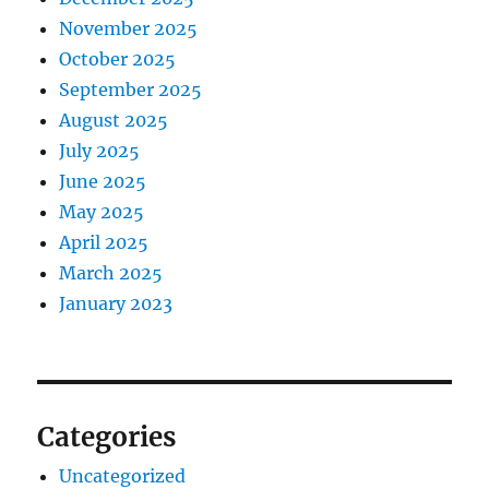
November 2025
October 2025
September 2025
August 2025
July 2025
June 2025
May 2025
April 2025
March 2025
January 2023
Categories
Uncategorized