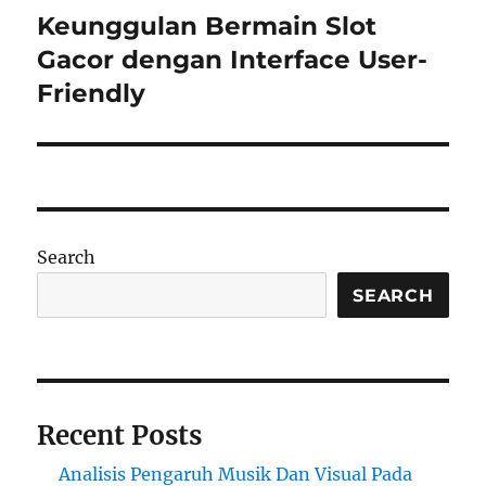
Keunggulan Bermain Slot
Next
post:
Gacor dengan Interface User-
Friendly
Search
SEARCH
Recent Posts
Analisis Pengaruh Musik Dan Visual Pada