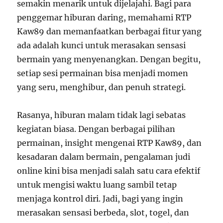
semakin menarik untuk dijelajahi. Bagi para
penggemar hiburan daring, memahami RTP
Kaw89 dan memanfaatkan berbagai fitur yang
ada adalah kunci untuk merasakan sensasi
bermain yang menyenangkan. Dengan begitu,
setiap sesi permainan bisa menjadi momen
yang seru, menghibur, dan penuh strategi.
Rasanya, hiburan malam tidak lagi sebatas
kegiatan biasa. Dengan berbagai pilihan
permainan, insight mengenai RTP Kaw89, dan
kesadaran dalam bermain, pengalaman judi
online kini bisa menjadi salah satu cara efektif
untuk mengisi waktu luang sambil tetap
menjaga kontrol diri. Jadi, bagi yang ingin
merasakan sensasi berbeda, slot, togel, dan