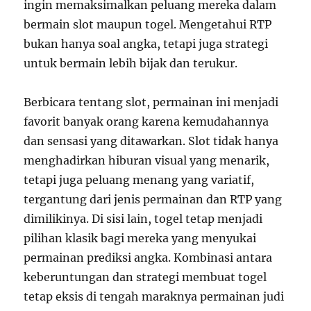
ingin memaksimalkan peluang mereka dalam
bermain slot maupun togel. Mengetahui RTP
bukan hanya soal angka, tetapi juga strategi
untuk bermain lebih bijak dan terukur.
Berbicara tentang slot, permainan ini menjadi
favorit banyak orang karena kemudahannya
dan sensasi yang ditawarkan. Slot tidak hanya
menghadirkan hiburan visual yang menarik,
tetapi juga peluang menang yang variatif,
tergantung dari jenis permainan dan RTP yang
dimilikinya. Di sisi lain, togel tetap menjadi
pilihan klasik bagi mereka yang menyukai
permainan prediksi angka. Kombinasi antara
keberuntungan dan strategi membuat togel
tetap eksis di tengah maraknya permainan judi