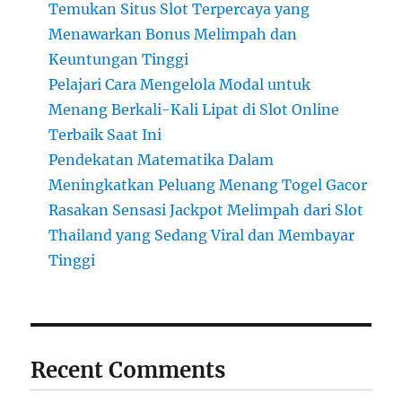
Temukan Situs Slot Terpercaya yang
Menawarkan Bonus Melimpah dan
Keuntungan Tinggi
Pelajari Cara Mengelola Modal untuk
Menang Berkali-Kali Lipat di Slot Online
Terbaik Saat Ini
Pendekatan Matematika Dalam
Meningkatkan Peluang Menang Togel Gacor
Rasakan Sensasi Jackpot Melimpah dari Slot
Thailand yang Sedang Viral dan Membayar
Tinggi
Recent Comments