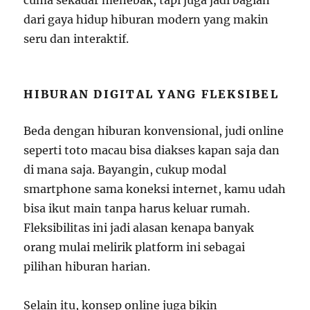
cuma sekadar menebak, tapi juga jadi bagian
dari gaya hidup hiburan modern yang makin
seru dan interaktif.
HIBURAN DIGITAL YANG FLEKSIBEL
Beda dengan hiburan konvensional, judi online
seperti toto macau bisa diakses kapan saja dan
di mana saja. Bayangin, cukup modal
smartphone sama koneksi internet, kamu udah
bisa ikut main tanpa harus keluar rumah.
Fleksibilitas ini jadi alasan kenapa banyak
orang mulai melirik platform ini sebagai
pilihan hiburan harian.
Selain itu, konsep online juga bikin