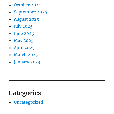
October 2025
September 2025
August 2025
July 2025
June 2025
May 2025
April 2025
March 2025
January 2023
Categories
Uncategorized