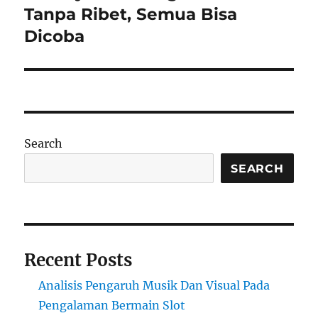
post:
Tanpa Ribet, Semua Bisa
Dicoba
Search
SEARCH
Recent Posts
Analisis Pengaruh Musik Dan Visual Pada
Pengalaman Bermain Slot