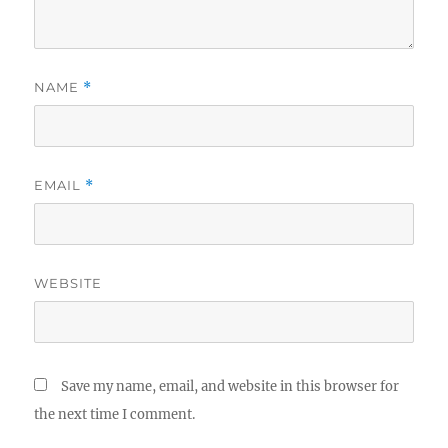
NAME
*
EMAIL
*
WEBSITE
Save my name, email, and website in this browser for
the next time I comment.