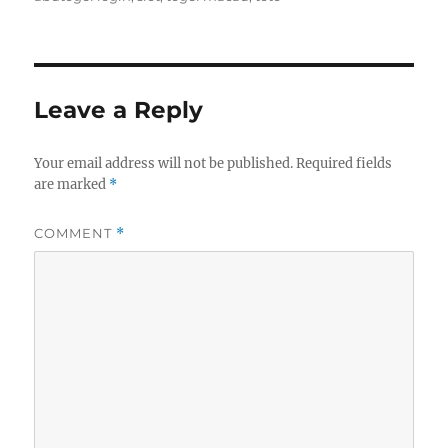
Leave a Reply
Your email address will not be published.
Required fields
are marked
*
COMMENT
*