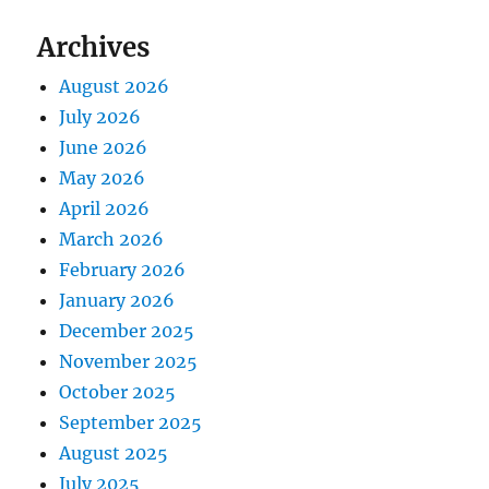
Archives
August 2026
July 2026
June 2026
May 2026
April 2026
March 2026
February 2026
January 2026
December 2025
November 2025
October 2025
September 2025
August 2025
July 2025