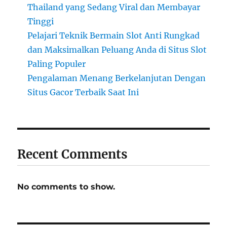
Thailand yang Sedang Viral dan Membayar
Tinggi
Pelajari Teknik Bermain Slot Anti Rungkad
dan Maksimalkan Peluang Anda di Situs Slot
Paling Populer
Pengalaman Menang Berkelanjutan Dengan
Situs Gacor Terbaik Saat Ini
Recent Comments
No comments to show.