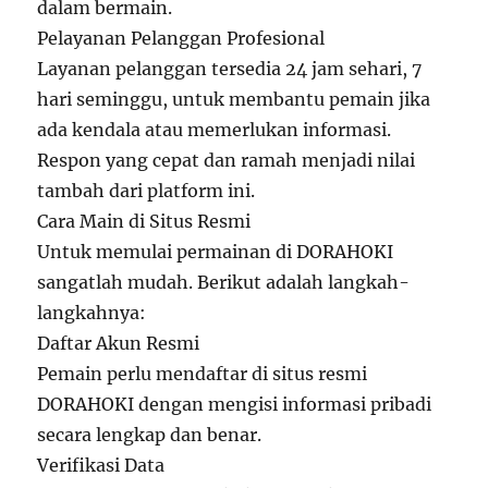
dalam bermain.
Pelayanan Pelanggan Profesional
Layanan pelanggan tersedia 24 jam sehari, 7
hari seminggu, untuk membantu pemain jika
ada kendala atau memerlukan informasi.
Respon yang cepat dan ramah menjadi nilai
tambah dari platform ini.
Cara Main di Situs Resmi
Untuk memulai permainan di DORAHOKI
sangatlah mudah. Berikut adalah langkah-
langkahnya:
Daftar Akun Resmi
Pemain perlu mendaftar di situs resmi
DORAHOKI dengan mengisi informasi pribadi
secara lengkap dan benar.
Verifikasi Data