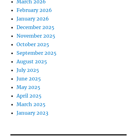
March 2026
February 2026
January 2026
December 2025
November 2025
October 2025
September 2025
August 2025
July 2025
June 2025
May 2025
April 2025
March 2025
January 2023