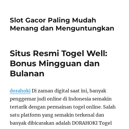
Slot Gacor Paling Mudah
Menang dan Menguntungkan
Situs Resmi Togel Well:
Bonus Mingguan dan
Bulanan
dorahoki
Di zaman digital saat ini, banyak
penggemar judi online di Indonesia semakin
tertarik dengan permainan togel online. Salah
satu platform yang semakin terkenal dan
banyak dibicarakan adalah DORAHOKI Togel