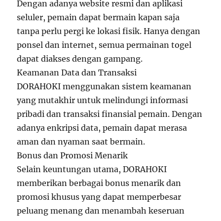
Dengan adanya website resmi dan aplikasi
seluler, pemain dapat bermain kapan saja
tanpa perlu pergi ke lokasi fisik. Hanya dengan
ponsel dan internet, semua permainan togel
dapat diakses dengan gampang.
Keamanan Data dan Transaksi
DORAHOKI menggunakan sistem keamanan
yang mutakhir untuk melindungi informasi
pribadi dan transaksi finansial pemain. Dengan
adanya enkripsi data, pemain dapat merasa
aman dan nyaman saat bermain.
Bonus dan Promosi Menarik
Selain keuntungan utama, DORAHOKI
memberikan berbagai bonus menarik dan
promosi khusus yang dapat memperbesar
peluang menang dan menambah keseruan