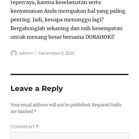
tepercaya, karena keselamatan serta
kenyamanan Anda merupakan hal yang paling
penting. Jadi, kenapa menunggu lagi?
Bergabunglah sekarang dan raih kesempatan
untuk menang besar bersama DORAHOKI!
Author
Posted
admin
December 2, 2025
on
Leave a Reply
Your email address will not be published.
Required fields
are marked
*
COMMENT
*