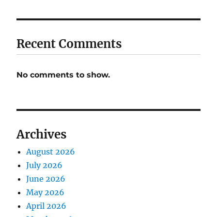
Recent Comments
No comments to show.
Archives
August 2026
July 2026
June 2026
May 2026
April 2026