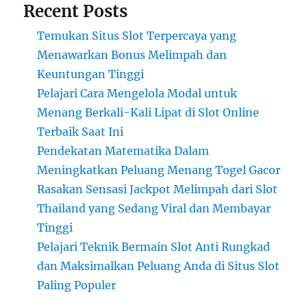
Recent Posts
Temukan Situs Slot Terpercaya yang
Menawarkan Bonus Melimpah dan
Keuntungan Tinggi
Pelajari Cara Mengelola Modal untuk
Menang Berkali-Kali Lipat di Slot Online
Terbaik Saat Ini
Pendekatan Matematika Dalam
Meningkatkan Peluang Menang Togel Gacor
Rasakan Sensasi Jackpot Melimpah dari Slot
Thailand yang Sedang Viral dan Membayar
Tinggi
Pelajari Teknik Bermain Slot Anti Rungkad
dan Maksimalkan Peluang Anda di Situs Slot
Paling Populer