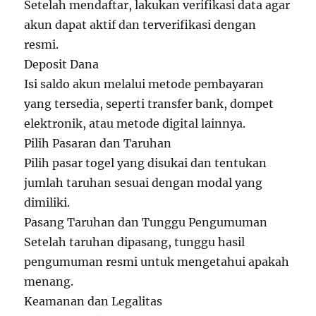
Setelah mendaftar, lakukan verifikasi data agar
akun dapat aktif dan terverifikasi dengan
resmi.
Deposit Dana
Isi saldo akun melalui metode pembayaran
yang tersedia, seperti transfer bank, dompet
elektronik, atau metode digital lainnya.
Pilih Pasaran dan Taruhan
Pilih pasar togel yang disukai dan tentukan
jumlah taruhan sesuai dengan modal yang
dimiliki.
Pasang Taruhan dan Tunggu Pengumuman
Setelah taruhan dipasang, tunggu hasil
pengumuman resmi untuk mengetahui apakah
menang.
Keamanan dan Legalitas