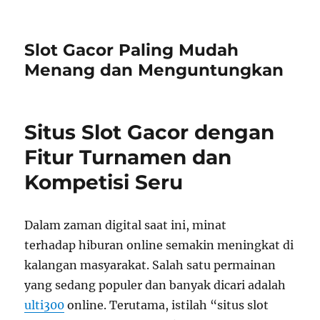
Slot Gacor Paling Mudah
Menang dan Menguntungkan
Situs Slot Gacor dengan
Fitur Turnamen dan
Kompetisi Seru
Dalam zaman digital saat ini, minat
terhadap hiburan online semakin meningkat di
kalangan masyarakat. Salah satu permainan
yang sedang populer dan banyak dicari adalah
ulti300
online. Terutama, istilah “situs slot