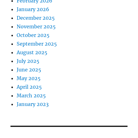
February 2026
January 2026
December 2025
November 2025
October 2025
September 2025
August 2025
July 2025
June 2025
May 2025
April 2025
March 2025
January 2023