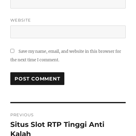
WEBSITE
Save my name, email, and website in this browser for
the next time I comment.
Post
PREVIOUS
navigation
Situs Slot RTP Tinggi Anti
Previous
post:
Kalah