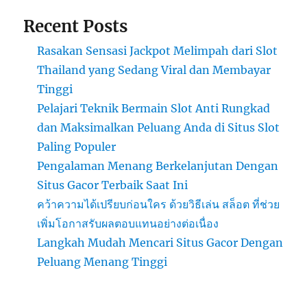
Recent Posts
Rasakan Sensasi Jackpot Melimpah dari Slot
Thailand yang Sedang Viral dan Membayar
Tinggi
Pelajari Teknik Bermain Slot Anti Rungkad
dan Maksimalkan Peluang Anda di Situs Slot
Paling Populer
Pengalaman Menang Berkelanjutan Dengan
Situs Gacor Terbaik Saat Ini
คว้าความได้เปรียบก่อนใคร ด้วยวิธีเล่น สล็อต ที่ช่วย
เพิ่มโอกาสรับผลตอบแทนอย่างต่อเนื่อง
Langkah Mudah Mencari Situs Gacor Dengan
Peluang Menang Tinggi