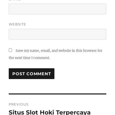
WEBSITE
Save my name, email, and website in this browser for
the next time I comment.
Post
PREVIOUS
navigation
Situs Slot Hoki Terpercaya
Previous