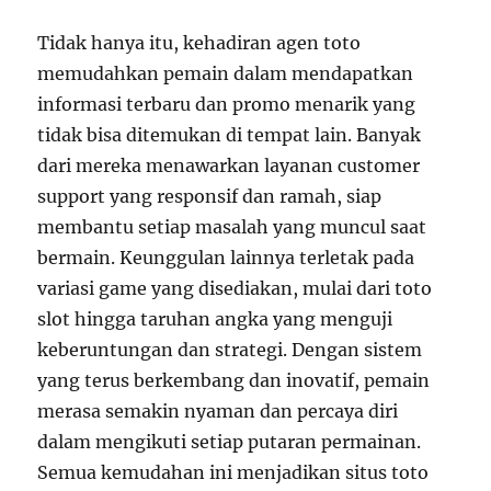
Tidak hanya itu, kehadiran agen toto
memudahkan pemain dalam mendapatkan
informasi terbaru dan promo menarik yang
tidak bisa ditemukan di tempat lain. Banyak
dari mereka menawarkan layanan customer
support yang responsif dan ramah, siap
membantu setiap masalah yang muncul saat
bermain. Keunggulan lainnya terletak pada
variasi game yang disediakan, mulai dari toto
slot hingga taruhan angka yang menguji
keberuntungan dan strategi. Dengan sistem
yang terus berkembang dan inovatif, pemain
merasa semakin nyaman dan percaya diri
dalam mengikuti setiap putaran permainan.
Semua kemudahan ini menjadikan situs toto