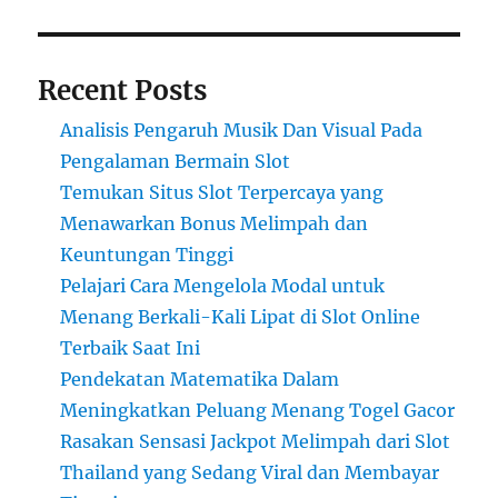
Besar
Recent Posts
Analisis Pengaruh Musik Dan Visual Pada
Pengalaman Bermain Slot
Temukan Situs Slot Terpercaya yang
Menawarkan Bonus Melimpah dan
Keuntungan Tinggi
Pelajari Cara Mengelola Modal untuk
Menang Berkali-Kali Lipat di Slot Online
Terbaik Saat Ini
Pendekatan Matematika Dalam
Meningkatkan Peluang Menang Togel Gacor
Rasakan Sensasi Jackpot Melimpah dari Slot
Thailand yang Sedang Viral dan Membayar