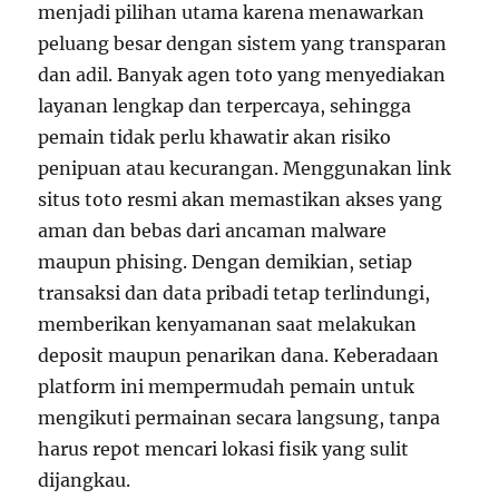
menjadi pilihan utama karena menawarkan
peluang besar dengan sistem yang transparan
dan adil. Banyak agen toto yang menyediakan
layanan lengkap dan terpercaya, sehingga
pemain tidak perlu khawatir akan risiko
penipuan atau kecurangan. Menggunakan link
situs toto resmi akan memastikan akses yang
aman dan bebas dari ancaman malware
maupun phising. Dengan demikian, setiap
transaksi dan data pribadi tetap terlindungi,
memberikan kenyamanan saat melakukan
deposit maupun penarikan dana. Keberadaan
platform ini mempermudah pemain untuk
mengikuti permainan secara langsung, tanpa
harus repot mencari lokasi fisik yang sulit
dijangkau.