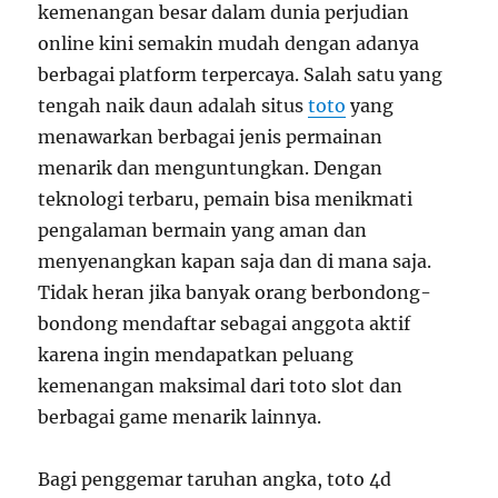
kemenangan besar dalam dunia perjudian
online kini semakin mudah dengan adanya
berbagai platform terpercaya. Salah satu yang
tengah naik daun adalah situs
toto
yang
menawarkan berbagai jenis permainan
menarik dan menguntungkan. Dengan
teknologi terbaru, pemain bisa menikmati
pengalaman bermain yang aman dan
menyenangkan kapan saja dan di mana saja.
Tidak heran jika banyak orang berbondong-
bondong mendaftar sebagai anggota aktif
karena ingin mendapatkan peluang
kemenangan maksimal dari toto slot dan
berbagai game menarik lainnya.
Bagi penggemar taruhan angka, toto 4d