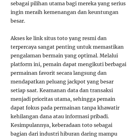
sebagai pilihan utama bagi mereka yang serius
ingin meraih kemenangan dan keuntungan
besar.
Akses ke link situs toto yang resmi dan
terpercaya sangat penting untuk memastikan
pengalaman bermain yang optimal. Melalui
platform ini, pemain dapat mengikuti berbagai
permainan favorit secara langsung dan
mendapatkan peluang jackpot yang besar
setiap saat. Keamanan data dan transaksi
menjadi prioritas utama, sehingga pemain
dapat fokus pada permainan tanpa khawatir
kehilangan dana atau informasi pribadi.
Kesimpulannya, keberadaan toto sebagai
bagian dari industri hiburan daring mampu