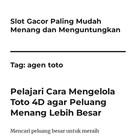
Slot Gacor Paling Mudah
Menang dan Menguntungkan
Tag:
agen toto
Pelajari Cara Mengelola
Toto 4D agar Peluang
Menang Lebih Besar
Mencari peluang besar untuk meraih